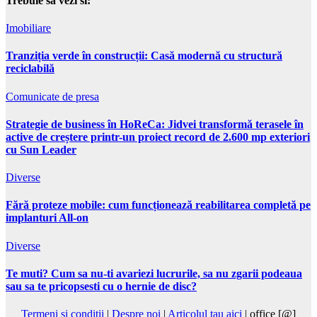
Trebuie sa vezi si:
Imobiliare
Tranziția verde în construcții: Casă modernă cu structură
reciclabilă
Comunicate de presa
Strategie de business în HoReCa: Jidvei transformă terasele în
active de creștere printr-un proiect record de 2.600 mp exteriori
cu Sun Leader
Diverse
Fără proteze mobile: cum funcționează reabilitarea completă pe
implanturi All-on
Diverse
Te muti? Cum sa nu-ti avariezi lucrurile, sa nu zgarii podeaua
sau sa te pricopsesti cu o hernie de disc?
Termeni si conditii
|
Despre noi
|
Articolul tau aici
| office [@]