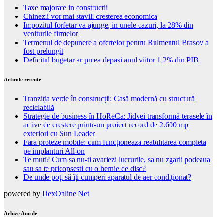
Taxe majorate in constructii
Chinezii vor mai stavili cresterea economica
Impozitul forfetar va ajunge, in unele cazuri, la 28% din
veniturile firmelor
Termenul de depunere a ofertelor pentru Rulmentul Brasov a
fost prelungit
Deficitul bugetar ar putea depasi anul viitor 1,2% din PIB
Articole recente
Tranziția verde în construcții: Casă modernă cu structură
reciclabilă
Strategie de business în HoReCa: Jidvei transformă terasele în
active de creștere printr-un proiect record de 2.600 mp
exteriori cu Sun Leader
Fără proteze mobile: cum funcționează reabilitarea completă
pe implanturi All-on
Te muti? Cum sa nu-ti avariezi lucrurile, sa nu zgarii podeaua
sau sa te pricopsesti cu o hernie de disc?
De unde poți să îți cumperi aparatul de aer condiționat?
powered by
DexOnline.Net
Arhive Anuale