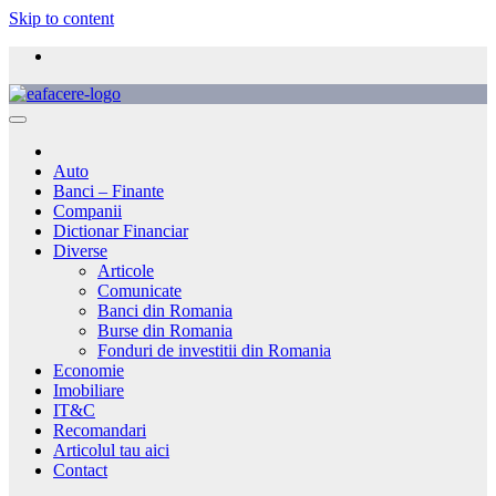
Skip to content
Auto
Banci – Finante
Companii
Dictionar Financiar
Diverse
Articole
Comunicate
Banci din Romania
Burse din Romania
Fonduri de investitii din Romania
Economie
Imobiliare
IT&C
Recomandari
Articolul tau aici
Contact