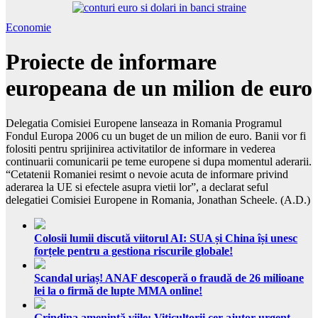
Economie
Proiecte de informare
europeana de un milion de euro
Delegatia Comisiei Europene lanseaza in Romania Programul
Fondul Europa 2006 cu un buget de un milion de euro. Banii vor fi
folositi pentru sprijinirea activitatilor de informare in vederea
continuarii comunicarii pe teme europene si dupa momentul aderarii.
“Cetatenii Romaniei resimt o nevoie acuta de informare privind
aderarea la UE si efectele asupra vietii lor”, a declarat seful
delegatiei Comisiei Europene in Romania, Jonathan Scheele. (A.D.)
Colosii lumii discută viitorul AI: SUA și China își unesc
forțele pentru a gestiona riscurile globale!
Scandal uriaș! ANAF descoperă o fraudă de 26 milioane
lei la o firmă de lupte MMA online!
Grindina amenință viile: Viticultorii cer ajutor urgent