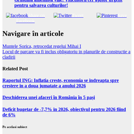
pentru salvarea culturilor!
Share on
Tweet
Save
Facebook
Navigare în articole
Muntele Sorica, retrocedat regelui Mihai I
Locul de parcare va fi inclus obligatoriu in planurile de constructie a
cladirii
Related Post
Raportul ING: Inflatia creste, economia se indreapta spre
crestere in a doua jumatate a anului 2026
Deschiderea unei afaceri în România în 5 pași
Deficit bugetar de -7,7% in 2026, obiectivul pentru 2026 fiind
de 6%
Pe acelasi subiect