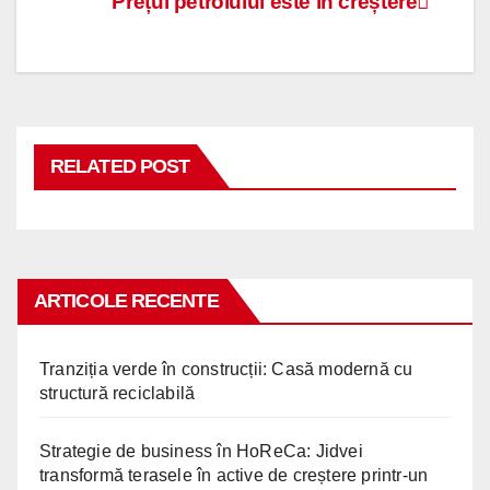
Navigare
Prețul petrolului este în creștere
în
articole
RELATED POST
ARTICOLE RECENTE
Tranziția verde în construcții: Casă modernă cu
structură reciclabilă
Strategie de business în HoReCa: Jidvei
transformă terasele în active de creștere printr-un