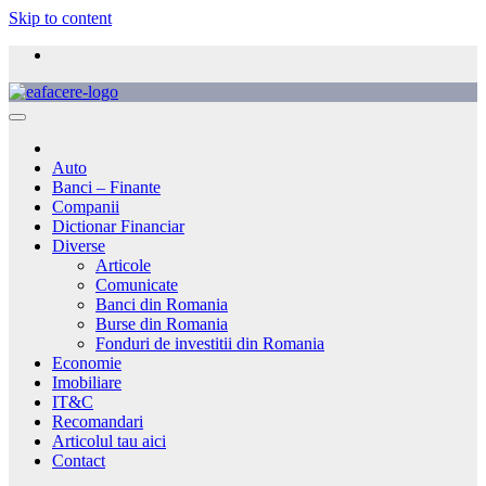
Skip to content
Auto
Banci – Finante
Companii
Dictionar Financiar
Diverse
Articole
Comunicate
Banci din Romania
Burse din Romania
Fonduri de investitii din Romania
Economie
Imobiliare
IT&C
Recomandari
Articolul tau aici
Contact