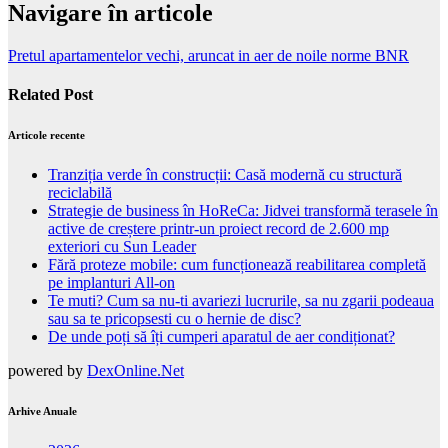
Navigare în articole
Pretul apartamentelor vechi, aruncat in aer de noile norme BNR
Related Post
Articole recente
Tranziția verde în construcții: Casă modernă cu structură
reciclabilă
Strategie de business în HoReCa: Jidvei transformă terasele în
active de creștere printr-un proiect record de 2.600 mp
exteriori cu Sun Leader
Fără proteze mobile: cum funcționează reabilitarea completă
pe implanturi All-on
Te muti? Cum sa nu-ti avariezi lucrurile, sa nu zgarii podeaua
sau sa te pricopsesti cu o hernie de disc?
De unde poți să îți cumperi aparatul de aer condiționat?
powered by
DexOnline.Net
Arhive Anuale