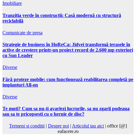
Imobiliare
Tranziția verde în construcții: Casă modernă cu structură
reciclabilă
Comunicate de presa
Strategie de business în HoReCa: Jidvei transformă terasele în
active de creștere printr-un proiect record de 2.600 mp exteriori
cu Sun Leader
Diverse
Fără proteze mobile: cum funcționează reabilitarea completă pe
implanturi All-on
Diverse
Te muti? Cum sa nu-ti avariezi lucrurile, sa nu zgarii podeaua
sau sa te pricopsesti cu o hernie de disc?
Termeni si conditii
|
Despre noi
|
Articolul tau aici
| office [@]
eafacere.ro