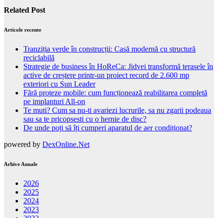
Related Post
Articole recente
Tranziția verde în construcții: Casă modernă cu structură
reciclabilă
Strategie de business în HoReCa: Jidvei transformă terasele în
active de creștere printr-un proiect record de 2.600 mp
exteriori cu Sun Leader
Fără proteze mobile: cum funcționează reabilitarea completă
pe implanturi All-on
Te muti? Cum sa nu-ti avariezi lucrurile, sa nu zgarii podeaua
sau sa te pricopsesti cu o hernie de disc?
De unde poți să îți cumperi aparatul de aer condiționat?
powered by
DexOnline.Net
Arhive Anuale
2026
2025
2024
2023