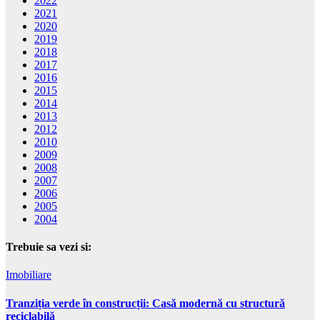
2022
2021
2020
2019
2018
2017
2016
2015
2014
2013
2012
2010
2009
2008
2007
2006
2005
2004
Trebuie sa vezi si:
Imobiliare
Tranziția verde în construcții: Casă modernă cu structură
reciclabilă