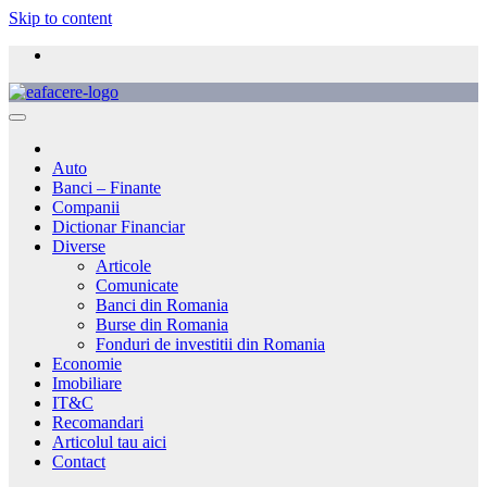
Skip to content
Auto
Banci – Finante
Companii
Dictionar Financiar
Diverse
Articole
Comunicate
Banci din Romania
Burse din Romania
Fonduri de investitii din Romania
Economie
Imobiliare
IT&C
Recomandari
Articolul tau aici
Contact