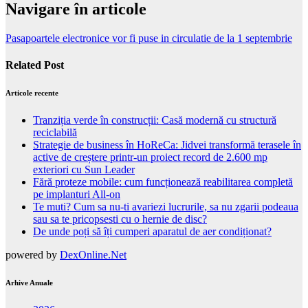
Navigare în articole
Pasapoartele electronice vor fi puse in circulatie de la 1 septembrie
Related Post
Articole recente
Tranziția verde în construcții: Casă modernă cu structură
reciclabilă
Strategie de business în HoReCa: Jidvei transformă terasele în
active de creștere printr-un proiect record de 2.600 mp
exteriori cu Sun Leader
Fără proteze mobile: cum funcționează reabilitarea completă
pe implanturi All-on
Te muti? Cum sa nu-ti avariezi lucrurile, sa nu zgarii podeaua
sau sa te pricopsesti cu o hernie de disc?
De unde poți să îți cumperi aparatul de aer condiționat?
powered by
DexOnline.Net
Arhive Anuale