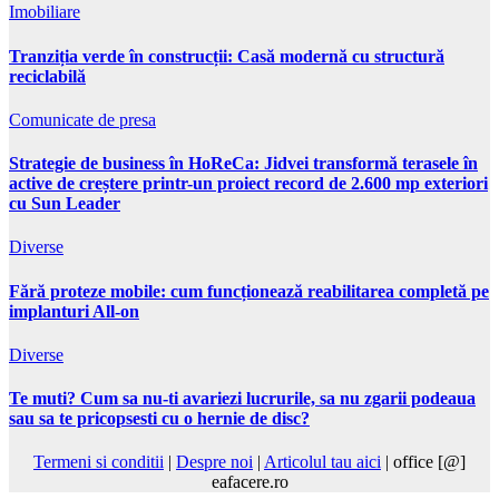
Imobiliare
Tranziția verde în construcții: Casă modernă cu structură
reciclabilă
Comunicate de presa
Strategie de business în HoReCa: Jidvei transformă terasele în
active de creștere printr-un proiect record de 2.600 mp exteriori
cu Sun Leader
Diverse
Fără proteze mobile: cum funcționează reabilitarea completă pe
implanturi All-on
Diverse
Te muti? Cum sa nu-ti avariezi lucrurile, sa nu zgarii podeaua
sau sa te pricopsesti cu o hernie de disc?
Termeni si conditii
|
Despre noi
|
Articolul tau aici
| office [@]
eafacere.ro