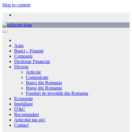
Skip to content
Auto
Banci – Finante
Companii
Dictionar Financiar
Diverse
Articole
Comunicate
Banci din Romania
Burse din Romania
Fonduri de investitii din Romania
Economie
Imobiliare
IT&C
Recomandari
Articolul tau aici
Contact