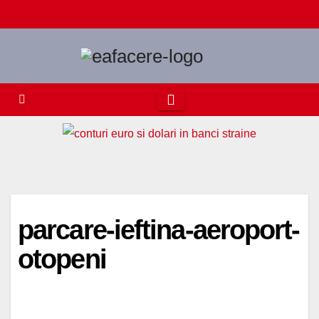
Skip
to
content
parcare-ieftina-aeroport-
otopeni