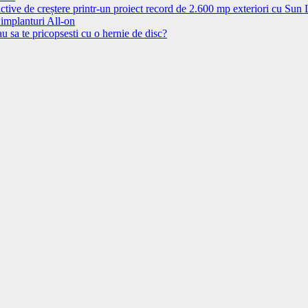
ctive de creștere printr-un proiect record de 2.600 mp exteriori cu Sun
 implanturi All-on
u sa te pricopsesti cu o hernie de disc?