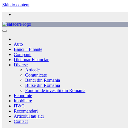
Skip to content
Auto
Banci – Finante
Companii
Dictionar Financiar
Diverse
Articole
Comunicate
Banci din Romania
Burse din Romania
Fonduri de investitii din Romania
Economie
Imobiliare
IT&C
Recomandari
Articolul tau aici
Contact