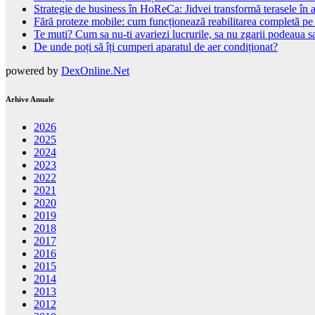
Strategie de business în HoReCa: Jidvei transformă terasele în a
Fără proteze mobile: cum funcționează reabilitarea completă pe
Te muti? Cum sa nu-ti avariezi lucrurile, sa nu zgarii podeaua sa
De unde poți să îți cumperi aparatul de aer condiționat?
powered by
DexOnline.Net
Arhive Anuale
2026
2025
2024
2023
2022
2021
2020
2019
2018
2017
2016
2015
2014
2013
2012