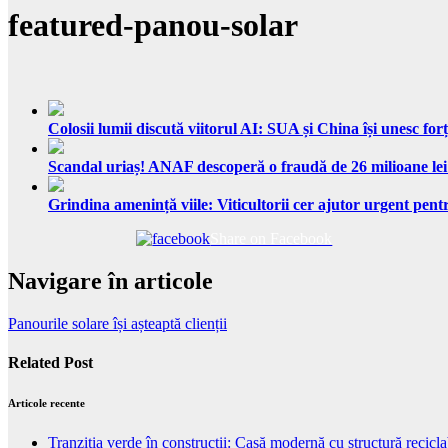
featured-panou-solar
Colosii lumii discută viitorul AI: SUA și China își unesc forț
Scandal uriaș! ANAF descoperă o fraudă de 26 milioane lei
Grindina amenință viile: Viticultorii cer ajutor urgent pentr
Share on Facebook
Navigare în articole
Panourile solare își așteaptă clienții
Related Post
Articole recente
Tranziția verde în construcții: Casă modernă cu structură recicla