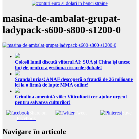
masina-de-ambalat-grupat-
ladypack-s600-s800-s1200-0
Colosii lumii discută viitorul AI: SUA și China își unesc
forțele pentru a gestiona riscurile globale!
Scandal uriaș! ANAF descoperă o fraudă de 26 milioane
lei la o firmă de lupte MMA online!
Grindina amenință viile: Viticultorii cer ajutor urgent
pentru salvarea culturilor!
Share on
Tweet
Save
Facebook
Navigare în articole