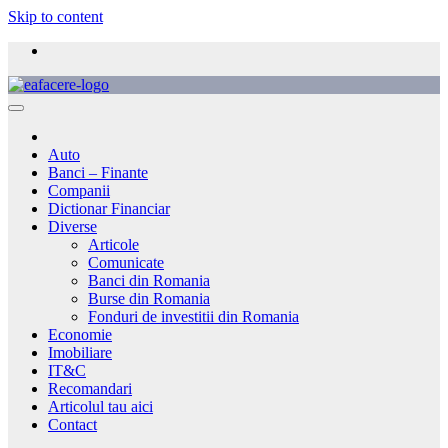
Skip to content
Auto
Banci – Finante
Companii
Dictionar Financiar
Diverse
Articole
Comunicate
Banci din Romania
Burse din Romania
Fonduri de investitii din Romania
Economie
Imobiliare
IT&C
Recomandari
Articolul tau aici
Contact