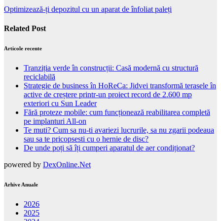
Optimizează-ți depozitul cu un aparat de înfoliat paleți
Related Post
Articole recente
Tranziția verde în construcții: Casă modernă cu structură
reciclabilă
Strategie de business în HoReCa: Jidvei transformă terasele în
active de creștere printr-un proiect record de 2.600 mp
exteriori cu Sun Leader
Fără proteze mobile: cum funcționează reabilitarea completă
pe implanturi All-on
Te muti? Cum sa nu-ti avariezi lucrurile, sa nu zgarii podeaua
sau sa te pricopsesti cu o hernie de disc?
De unde poți să îți cumperi aparatul de aer condiționat?
powered by
DexOnline.Net
Arhive Anuale
2026
2025