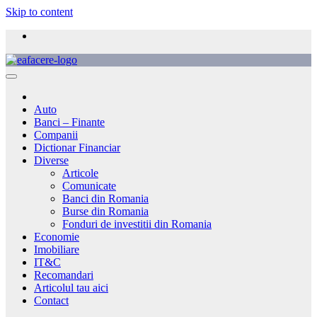
Skip to content
Auto
Banci – Finante
Companii
Dictionar Financiar
Diverse
Articole
Comunicate
Banci din Romania
Burse din Romania
Fonduri de investitii din Romania
Economie
Imobiliare
IT&C
Recomandari
Articolul tau aici
Contact