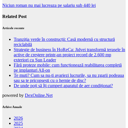
Niciun roman nu mai lucreaza pe salariu sub 440 lei
Related Post
Articole recente
Tranziția verde în construcții: Casă modernă cu structură
reciclabilă
Strategie de business în HoReCa: Jidvei transformă terasele în
active de creștere printr-un proiect record de 2.600 mp
exteriori cu Sun Leader
Fără proteze mobile: cum funcționează reabilitarea completă
pe implanturi All-on
Te muti? Cum sa nu-ti avariezi lucrurile, sa nu zgarii podeaua
sau sa te pricopsesti cu o hernie de disc?
De unde poți să îți cumperi aparatul de aer condiționat?
powered by
DexOnline.Net
Arhive Anuale
2026
2025