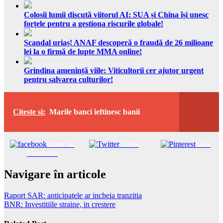
Colosii lumii discută viitorul AI: SUA și China își unesc
forțele pentru a gestiona riscurile globale!
Scandal uriaș! ANAF descoperă o fraudă de 26 milioane
lei la o firmă de lupte MMA online!
Grindina amenință viile: Viticultorii cer ajutor urgent
pentru salvarea culturilor!
Citeste si:
Marile banci ieftinesc banii
Share on
Tweet
Save
Facebook
Navigare în articole
Raport SAR: anticipatele ar incheia tranzitia
BNR: Investitiile straine, in crestere