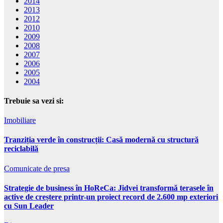
2014
2013
2012
2010
2009
2008
2007
2006
2005
2004
Trebuie sa vezi si:
Imobiliare
Tranziția verde în construcții: Casă modernă cu structură
reciclabilă
Comunicate de presa
Strategie de business în HoReCa: Jidvei transformă terasele în
active de creștere printr-un proiect record de 2.600 mp exteriori
cu Sun Leader