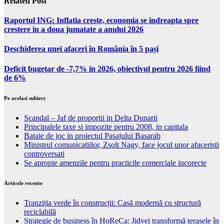
Related Post
Raportul ING: Inflatia creste, economia se indreapta spre
crestere in a doua jumatate a anului 2026
Deschiderea unei afaceri în România în 5 pași
Deficit bugetar de -7,7% in 2026, obiectivul pentru 2026 fiind
de 6%
Pe acelasi subiect
Scandal – Jaf de proportii in Delta Dunarii
Principalele taxe si impozite pentru 2008, in capitala
Bataie de joc in proiectul Pasajului Basarab
Ministrul comunicatiilor, Zsolt Nagy, face jocul unor afaceristi
controversati
Se apropie amenzile pentru practicile comerciale incorecte
Articole recente
Tranziția verde în construcții: Casă modernă cu structură
reciclabilă
Strategie de business în HoReCa: Jidvei transformă terasele în