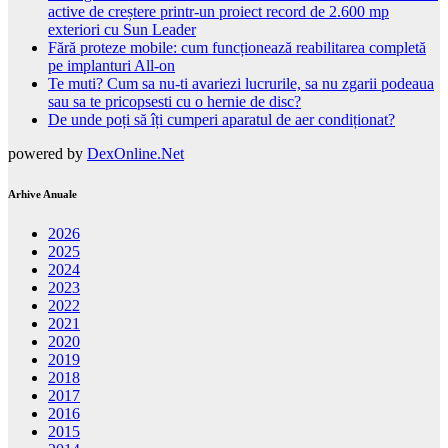
active de creștere printr-un proiect record de 2.600 mp
exteriori cu Sun Leader
Fără proteze mobile: cum funcționează reabilitarea completă
pe implanturi All-on
Te muti? Cum sa nu-ti avariezi lucrurile, sa nu zgarii podeaua
sau sa te pricopsesti cu o hernie de disc?
De unde poți să îți cumperi aparatul de aer condiționat?
powered by
DexOnline.Net
Arhive Anuale
2026
2025
2024
2023
2022
2021
2020
2019
2018
2017
2016
2015