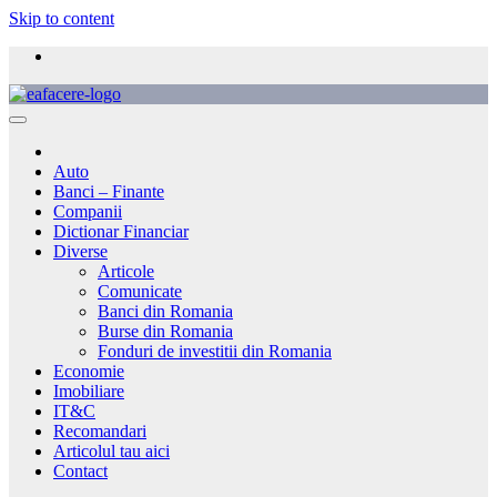
Skip to content
Auto
Banci – Finante
Companii
Dictionar Financiar
Diverse
Articole
Comunicate
Banci din Romania
Burse din Romania
Fonduri de investitii din Romania
Economie
Imobiliare
IT&C
Recomandari
Articolul tau aici
Contact