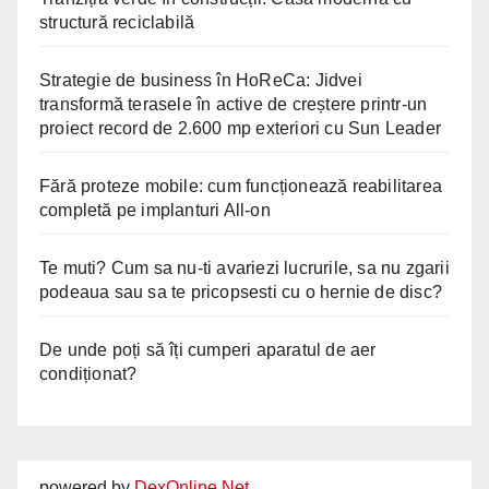
structură reciclabilă
Strategie de business în HoReCa: Jidvei
transformă terasele în active de creștere printr-un
proiect record de 2.600 mp exteriori cu Sun Leader
Fără proteze mobile: cum funcționează reabilitarea
completă pe implanturi All-on
Te muti? Cum sa nu-ti avariezi lucrurile, sa nu zgarii
podeaua sau sa te pricopsesti cu o hernie de disc?
De unde poți să îți cumperi aparatul de aer
condiționat?
powered by
DexOnline.Net