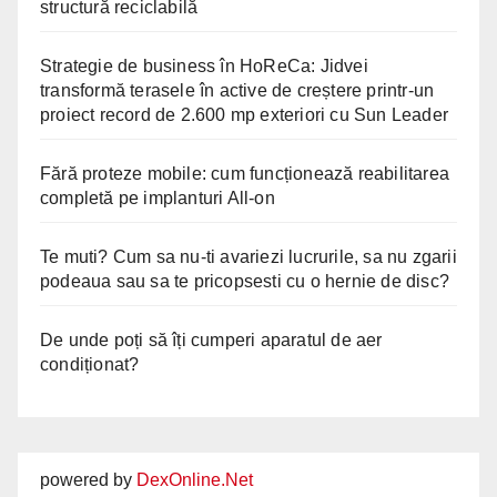
structură reciclabilă
Strategie de business în HoReCa: Jidvei
transformă terasele în active de creștere printr-un
proiect record de 2.600 mp exteriori cu Sun Leader
Fără proteze mobile: cum funcționează reabilitarea
completă pe implanturi All-on
Te muti? Cum sa nu-ti avariezi lucrurile, sa nu zgarii
podeaua sau sa te pricopsesti cu o hernie de disc?
De unde poți să îți cumperi aparatul de aer
condiționat?
powered by
DexOnline.Net