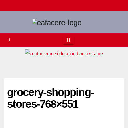
Skip
to
content
grocery-shopping-
stores-768×551