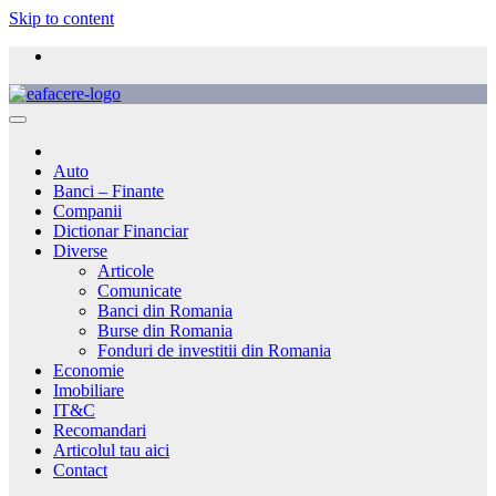
Skip to content
Auto
Banci – Finante
Companii
Dictionar Financiar
Diverse
Articole
Comunicate
Banci din Romania
Burse din Romania
Fonduri de investitii din Romania
Economie
Imobiliare
IT&C
Recomandari
Articolul tau aici
Contact