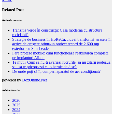
Related Post
Articole recente
Tranziția verde în construcții: Casă modernă cu structură
reciclabilă
Strategie de business în HoReCa: Jidvei transformă terasele în
active de creștere printr-un proiect record de 2.600 mp
exteriori cu Sun Leader
Fără proteze mobile: cum funcționează reabilitarea completă
pe implanturi All-on
Te muti? Cum sa nu-ti avariezi lucrurile, sa nu zgarii podeaua
sau sa te pricopsesti cu o hernie de disc?
De unde poți să îți cumperi aparatul de aer condiționat?
powered by
DexOnline.Net
Arhive Anuale
2026
2025
2024