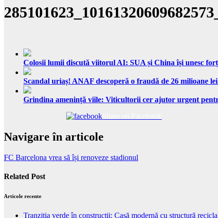
285101623_10161320609682573
Colosii lumii discută viitorul AI: SUA și China își unesc forț
Scandal uriaș! ANAF descoperă o fraudă de 26 milioane lei
Grindina amenință viile: Viticultorii cer ajutor urgent pentr
Share on Facebook
Navigare în articole
FC Barcelona vrea să își renoveze stadionul
Related Post
Articole recente
Tranziția verde în construcții: Casă modernă cu structură recicla