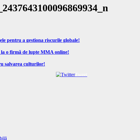
_2437643100096869934_n
ele pentru a gestiona riscurile globale!
 la o firmă de lupte MMA online!
u salvarea culturilor!
Tweet
bilă