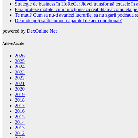
Strategie de business în HoReCa: Jidvei transformă terasele în a
Fără proteze mobile: cum funcționează reabilitarea completă pe
Te muti? Cum sa nu-ti avariezi lucrurile, sa nu zgarii podeaua sa
De unde poți să îți cumperi aparatul de aer condiționat?
powered by
DexOnline.Net
Arhive Anuale
2026
2025
2024
2023
2022
2021
2020
2019
2018
2017
2016
2015
2014
2013
2012