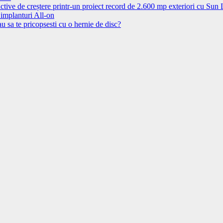
ctive de creștere printr-un proiect record de 2.600 mp exteriori cu Sun
 implanturi All-on
u sa te pricopsesti cu o hernie de disc?