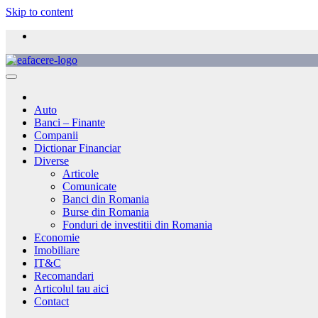
Skip to content
Auto
Banci – Finante
Companii
Dictionar Financiar
Diverse
Articole
Comunicate
Banci din Romania
Burse din Romania
Fonduri de investitii din Romania
Economie
Imobiliare
IT&C
Recomandari
Articolul tau aici
Contact