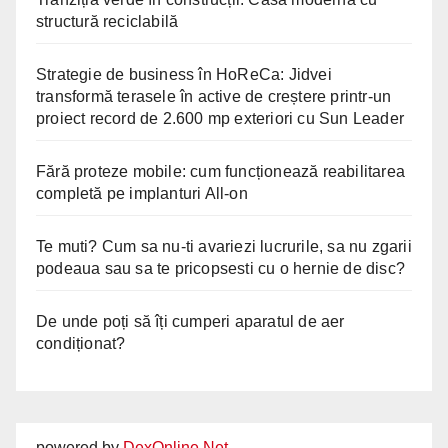
structură reciclabilă
Strategie de business în HoReCa: Jidvei
transformă terasele în active de creștere printr-un
proiect record de 2.600 mp exteriori cu Sun Leader
Fără proteze mobile: cum funcționează reabilitarea
completă pe implanturi All-on
Te muti? Cum sa nu-ti avariezi lucrurile, sa nu zgarii
podeaua sau sa te pricopsesti cu o hernie de disc?
De unde poți să îți cumperi aparatul de aer
condiționat?
powered by
DexOnline.Net