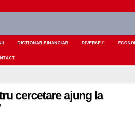
II
DICTIONAR FINANCIAR
DIVERSE
ECONO
NTACT
tru cercetare ajung la
’