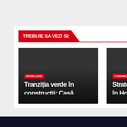
TREBUIE SA VEZI SI:
IMOBILIARE
COMUNIC
Tranziția verde în
Stra
construcții: Casă
în H
modernă cu structură
trans
reciclabilă
activ
print