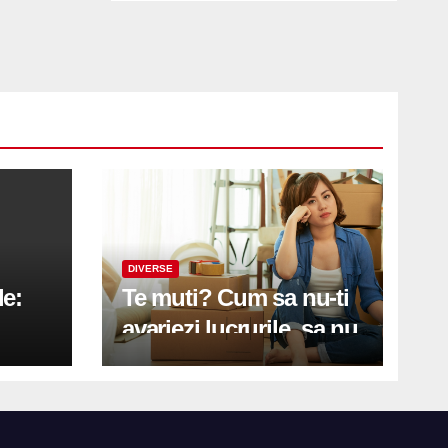
DIVERSE
le:
Te muti? Cum sa nu-ti
avariezi lucrurile, sa nu
etă
zgarii podeaua sau sa
on
te pricopsesti cu o
hernie de disc?