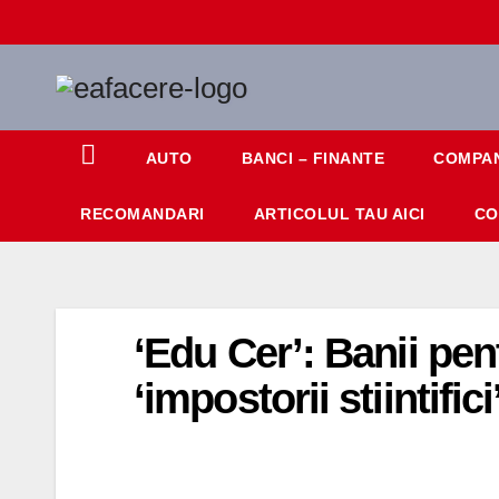
Skip
to
content
AUTO
BANCI – FINANTE
COMPAN
RECOMANDARI
ARTICOLUL TAU AICI
CO
‘Edu Cer’: Banii pen
‘impostorii stiintifici