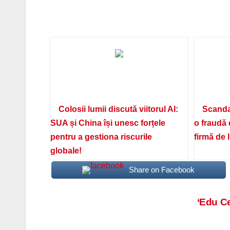
Colosii lumii discută viitorul AI:
Scanda
SUA și China își unesc forțele
o fraudă 
pentru a gestiona riscurile
firmă de 
globale!
Share on Facebook
Navigare
‘Edu Ce
în