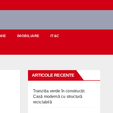
MIE
IMOBILIARE
IT&C
ARTICOLE RECENTE
Tranziția verde în construcții:
Casă modernă cu structură
reciclabilă