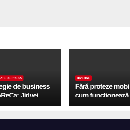
ATE DE PRESA
DIVERSE
tegie de business
Fără proteze mobi
oReCa: Jidvei
cum funcționează
formă terasele în
reabilitarea compl
e de creștere
pe implanturi All-
r-un proiect record