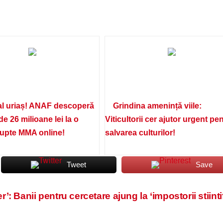
l uriaș! ANAF descoperă
Grindina amenință viile:
de 26 milioane lei la o
Viticultorii cer ajutor urgent pe
lupte MMA online!
salvarea culturilor!
Tweet
Save
r’: Banii pentru cercetare ajung la ‘impostorii stiintif