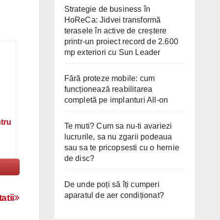
Strategie de business în
HoReCa: Jidvei transformă
terasele în active de creștere
printr-un proiect record de 2.600
mp exteriori cu Sun Leader
Fără proteze mobile: cum
funcționează reabilitarea
completă pe implanturi All-on
ntru
Te muti? Cum sa nu-ti avariezi
lucrurile, sa nu zgarii podeaua
sau sa te pricopsesti cu o hernie
de disc?
De unde poți să îți cumperi
aparatul de aer condiționat?
atii