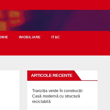
OMIE
IMOBILIARE
IT&C
ARTICOLE RECENTE
Tranziția verde în construcții:
Casă modernă cu structură
reciclabilă