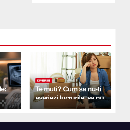
DIVERSE
le:
Te muti? Cum sa nu-ti
avariezi lucrurile, sa nu
etă
zgarii podeaua sau sa
on
te pricopsesti cu o
hernie de disc?