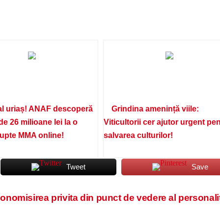
l uriaș! ANAF descoperă
Grindina amenință viile:
de 26 milioane lei la o
Viticultorii cer ajutor urgent pe
lupte MMA online!
salvarea culturilor!
Tweet
Save
onomisirea privita din punct de vedere al personalit