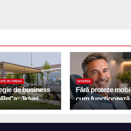
ATE DE PRESA
DIVERSE
tegie de business
Fără proteze mobi
oReCa: Jidvei
cum funcționează
formă terasele în
reabilitarea compl
e de creștere
pe implanturi All-
r-un proiect record