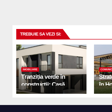
TREBUIE SA VEZI SI:
IMOBILIARE
COMUNIC
Tranziția verde în
Stra
construcții: Casă
în H
modernă cu structură
trans
reciclabilă
activ
print