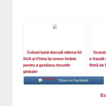
Colosii lumii discută viitorul AI:
Scanda
SUA și China își unesc forțele
o fraudă 
pentru a gestiona riscurile
firmă de 
globale!
Share on Facebook
Navigare
Ec