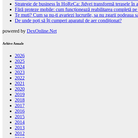
Strategie de business în HoReCa: Jidvei transformă terasele în a
Fără proteze mobile: cum funcționează reabilitarea completă pe
Te muti? Cum sa nu-ti avariezi lucrurile, sa nu zgarii podeaua sa
De unde poți să îți cumperi aparatul de aer condiționat?
powered by
DexOnline.Net
Arhive Anuale
2026
2025
2024
2023
2022
2021
2020
2019
2018
2017
2016
2015
2014
2013
2012