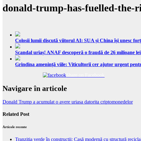
donald-trump-has-fuelled-the-r
Colosii lumii discută viitorul AI: SUA și China își unesc forț
Scandal uriaș! ANAF descoperă o fraudă de 26 milioane lei
Grindina amenință viile: Viticultorii cer ajutor urgent pentr
Share on Facebook
Navigare în articole
Donald Trump a acumulat o avere uriasa datorita criptomonedelor
Related Post
Articole recente
Tranziția verde în construcții: Casă modernă cu structură recicla