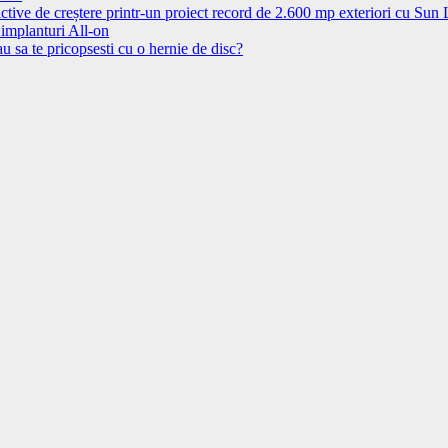
ctive de creștere printr-un proiect record de 2.600 mp exteriori cu Sun
 implanturi All-on
u sa te pricopsesti cu o hernie de disc?