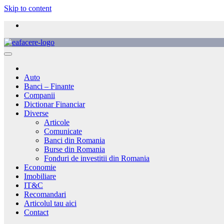
Skip to content
Auto
Banci – Finante
Companii
Dictionar Financiar
Diverse
Articole
Comunicate
Banci din Romania
Burse din Romania
Fonduri de investitii din Romania
Economie
Imobiliare
IT&C
Recomandari
Articolul tau aici
Contact