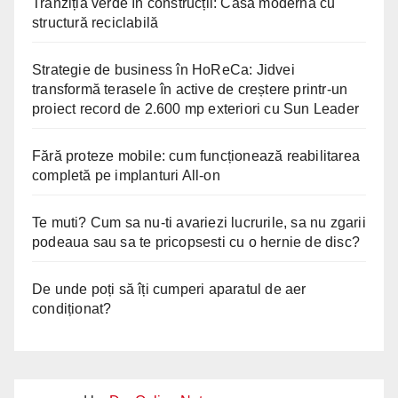
Tranziția verde în construcții: Casă modernă cu
structură reciclabilă
Strategie de business în HoReCa: Jidvei
transformă terasele în active de creștere printr-un
proiect record de 2.600 mp exteriori cu Sun Leader
Fără proteze mobile: cum funcționează reabilitarea
completă pe implanturi All-on
Te muti? Cum sa nu-ti avariezi lucrurile, sa nu zgarii
podeaua sau sa te pricopsesti cu o hernie de disc?
De unde poți să îți cumperi aparatul de aer
condiționat?