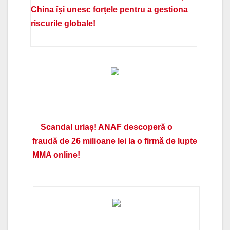
China își unesc forțele pentru a gestiona
riscurile globale!
Scandal uriaș! ANAF descoperă o
fraudă de 26 milioane lei la o firmă de lupte
MMA online!