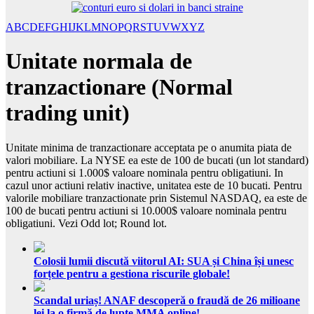
A
B
C
D
E
F
G
H
I
J
K
L
M
N
O
P
Q
R
S
T
U
V
W
X
Y
Z
Unitate normala de
tranzactionare (Normal
trading unit)
Unitate minima de tranzactionare acceptata pe o anumita piata de
valori mobiliare. La NYSE ea este de 100 de bucati (un lot standard)
pentru actiuni si 1.000$ valoare nominala pentru obligatiuni. In
cazul unor actiuni relativ inactive, unitatea este de 10 bucati. Pentru
valorile mobiliare tranzactionate prin Sistemul NASDAQ, ea este de
100 de bucati pentru actiuni si 10.000$ valoare nominala pentru
obligatiuni. Vezi Odd lot; Round lot.
Colosii lumii discută viitorul AI: SUA și China își unesc
forțele pentru a gestiona riscurile globale!
Scandal uriaș! ANAF descoperă o fraudă de 26 milioane
lei la o firmă de lupte MMA online!