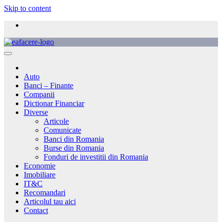
Skip to content
Auto
Banci – Finante
Companii
Dictionar Financiar
Diverse
Articole
Comunicate
Banci din Romania
Burse din Romania
Fonduri de investitii din Romania
Economie
Imobiliare
IT&C
Recomandari
Articolul tau aici
Contact