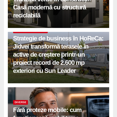
Casă modernă cu structură
reciclabilă
COMUNICATE DE PRESA
Strategie de business în HoReCa:
Jidvei transformă terasele în
active de creștere printr-un
proiect record de 2.600 mp
exteriori cu Sun Leader
DIVERSE
Fără proteze mobile: cum