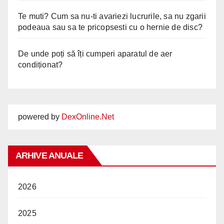
Te muti? Cum sa nu-ti avariezi lucrurile, sa nu zgarii
podeaua sau sa te pricopsesti cu o hernie de disc?
De unde poți să îți cumperi aparatul de aer
condiționat?
powered by
DexOnline.Net
ARHIVE ANUALE
2026
2025