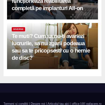
funcționează reabilitarea
completă pe implanturi All-on
DIVERSE
Te muti? Cum sa nu-ti avariezi
lucrurile, sa nu zgarii podeaua
sau sa te pricopsesti cu o hernie
de disc?
Termeni si conditii
|
Despre noi
|
Articolul tau aici
| office [@] eafacere.ro