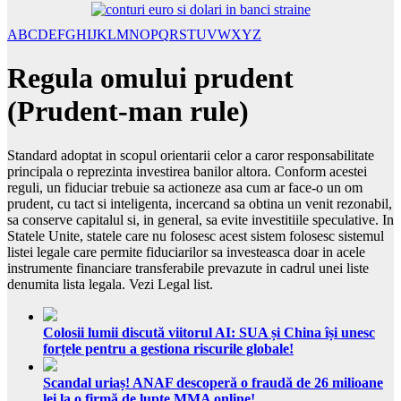
A
B
C
D
E
F
G
H
I
J
K
L
M
N
O
P
Q
R
S
T
U
V
W
X
Y
Z
Regula omului prudent
(Prudent-man rule)
Standard adoptat in scopul orientarii celor a caror responsabilitate
principala o reprezinta investirea banilor altora. Conform acestei
reguli, un fiduciar trebuie sa actioneze asa cum ar face-o un om
prudent, cu tact si inteligenta, incercand sa obtina un venit rezonabil,
sa conserve capitalul si, in general, sa evite investitiile speculative. In
Statele Unite, statele care nu folosesc acest sistem folosesc sistemul
listei legale care permite fiduciarilor sa investeasca doar in acele
instrumente financiare transferabile prevazute in cadrul unei liste
denumita lista legala. Vezi Legal list.
Colosii lumii discută viitorul AI: SUA și China își unesc
forțele pentru a gestiona riscurile globale!
Scandal uriaș! ANAF descoperă o fraudă de 26 milioane
lei la o firmă de lupte MMA online!