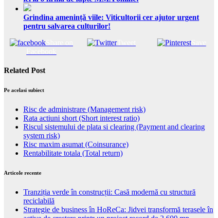
Grindina amenință viile: Viticultorii cer ajutor urgent
pentru salvarea culturilor!
Share on
Tweet
Save
Facebook
Related Post
Pe acelasi subiect
Risc de administrare (Management risk)
Rata actiuni short (Short interest ratio)
Riscul sistemului de plata si clearing (Payment and clearing
system risk)
Risc maxim asumat (Coinsurance)
Rentabilitate totala (Total return)
Articole recente
Tranziția verde în construcții: Casă modernă cu structură
reciclabilă
Strategie de business în HoReCa: Jidvei transformă terasele în