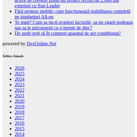
active de creștere printr-un proiect record de 2.600 mp
exteriori cu Sun Leader
Fără proteze mobile: cum funcționează reabilitarea completă
pe implanturi All-on
Te muti? Cum sa nu-ti avariezi lucrurile, sa nu zgarii podeaua
sau sa te pricopsesti cu o hernie de disc?
De unde poți să îți cumperi aparatul de aer condiționat?
powered by
DexOnline.Net
Arhive Anuale
2026
2025
2024
2023
2022
2021
2020
2019
2018
2017
2016
2015
2014