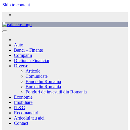
Skip to content
Auto
Banci – Finante
Companii
Dictionar Financiar
Diverse
Articole
Comunicate
Banci din Romania
Burse din Romania
Fonduri de investitii din Romania
Economie
Imobiliare
IT&C
Recomandari
Articolul tau aici
Contact