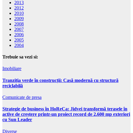
2013
2012
2010
2009
2008
2007
2006
2005
2004
Trebuie sa vezi si:
Imobiliare
Tranziția verde în construcții: Casă modernă cu structură
reciclabilă
Comunicate de presa
Strategie de business în HoReCa: Jidvei transformă terasele în
active de creștere printr-un proiect record de 2.600 mp exteriori
cu Sun Leader
Diverse