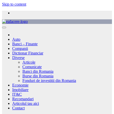
Skip to content
Auto
Banci – Finante
Companii
Dictionar Financiar
Diverse
Articole
Comunicate
Banci din Romania
Burse din Romania
Fonduri de investitii din Romania
Economie
Imobiliare
IT&C
Recomandari
Articolul tau aici
Contact