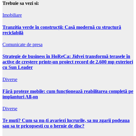
Trebuie sa vezi si:
Imobiliare
Tranziția verde în construcții: Casă modernă cu structură
reciclabilă
Comunicate de presa
Strategie de business în HoReCa: Jidvei transformă terasele în
active de creștere printr-un proiect record de 2.600 mp exteriori
cu Sun Leader
Diverse
Fără proteze mobile: cum funcționează reabilitarea completă pe
implanturi All-on
Diverse
Te muti? Cum sa nu-ti avariezi lucrurile, sa nu zgarii podeaua
sau sa te pricopsesti cu o hernie de disc?