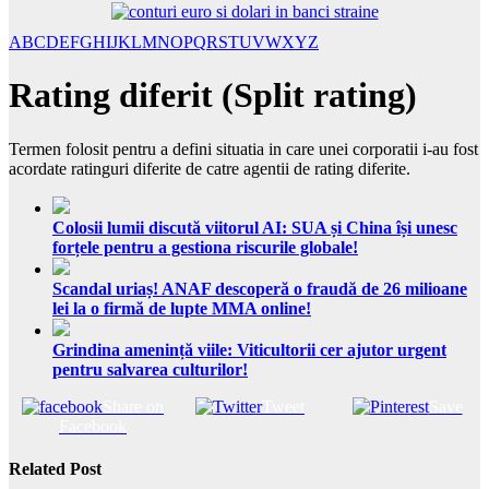
A
B
C
D
E
F
G
H
I
J
K
L
M
N
O
P
Q
R
S
T
U
V
W
X
Y
Z
Rating diferit (Split rating)
Termen folosit pentru a defini situatia in care unei corporatii i-au fost
acordate ratinguri diferite de catre agentii de rating diferite.
Colosii lumii discută viitorul AI: SUA și China își unesc
forțele pentru a gestiona riscurile globale!
Scandal uriaș! ANAF descoperă o fraudă de 26 milioane
lei la o firmă de lupte MMA online!
Grindina amenință viile: Viticultorii cer ajutor urgent
pentru salvarea culturilor!
Share on
Tweet
Save
Facebook
Related Post