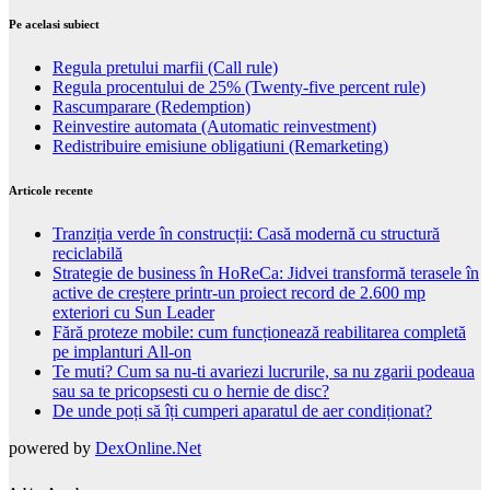
Pe acelasi subiect
Regula pretului marfii (Call rule)
Regula procentului de 25% (Twenty-five percent rule)
Rascumparare (Redemption)
Reinvestire automata (Automatic reinvestment)
Redistribuire emisiune obligatiuni (Remarketing)
Articole recente
Tranziția verde în construcții: Casă modernă cu structură
reciclabilă
Strategie de business în HoReCa: Jidvei transformă terasele în
active de creștere printr-un proiect record de 2.600 mp
exteriori cu Sun Leader
Fără proteze mobile: cum funcționează reabilitarea completă
pe implanturi All-on
Te muti? Cum sa nu-ti avariezi lucrurile, sa nu zgarii podeaua
sau sa te pricopsesti cu o hernie de disc?
De unde poți să îți cumperi aparatul de aer condiționat?
powered by
DexOnline.Net