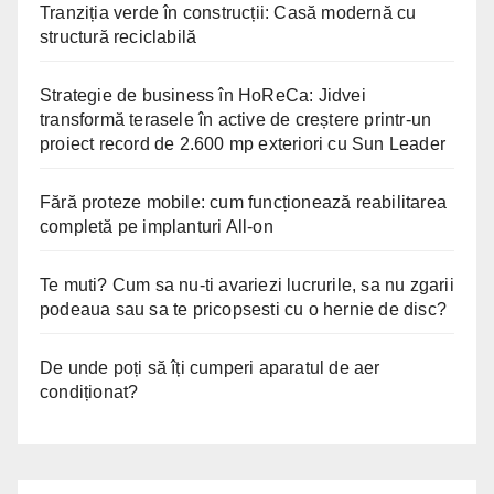
Tranziția verde în construcții: Casă modernă cu
structură reciclabilă
Strategie de business în HoReCa: Jidvei
transformă terasele în active de creștere printr-un
proiect record de 2.600 mp exteriori cu Sun Leader
Fără proteze mobile: cum funcționează reabilitarea
completă pe implanturi All-on
Te muti? Cum sa nu-ti avariezi lucrurile, sa nu zgarii
podeaua sau sa te pricopsesti cu o hernie de disc?
De unde poți să îți cumperi aparatul de aer
condiționat?