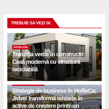
TREBUIE SA VEZI SI:
IMOBILIARE
Tranziția verde în construcții:
Casă modernă cu structură
reciclabilă
COMUNICATE DE PRESA
Strategie de business în HoReCa:
Jidvei transformă terasele în
active de creștere printr-un