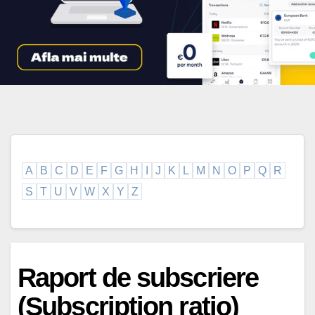
A
B
C
D
E
F
G
H
I
J
K
L
M
N
O
P
Q
R
S
T
U
V
W
X
Y
Z
Raport de subscriere
(Subscription ratio)