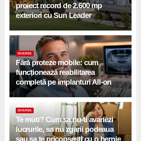
proiect record de 2.600 mp
exteriori cu Sun Leader
DIVERSE
Fără proteze mobile: cum
funcționează reabilitarea
completă pe implanturi All-on
DIVERSE
Te muti? Cum sa nu-ti avariezi
lucrurile, sa nu zgarii podeaua
sau sa te pricopsesti cu o hernie