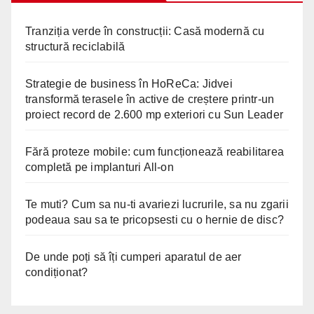
Tranziția verde în construcții: Casă modernă cu
structură reciclabilă
Strategie de business în HoReCa: Jidvei
transformă terasele în active de creștere printr-un
proiect record de 2.600 mp exteriori cu Sun Leader
Fără proteze mobile: cum funcționează reabilitarea
completă pe implanturi All-on
Te muti? Cum sa nu-ti avariezi lucrurile, sa nu zgarii
podeaua sau sa te pricopsesti cu o hernie de disc?
De unde poți să îți cumperi aparatul de aer
condiționat?