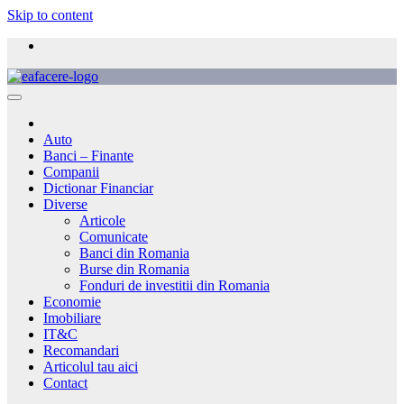
Skip to content
Auto
Banci – Finante
Companii
Dictionar Financiar
Diverse
Articole
Comunicate
Banci din Romania
Burse din Romania
Fonduri de investitii din Romania
Economie
Imobiliare
IT&C
Recomandari
Articolul tau aici
Contact