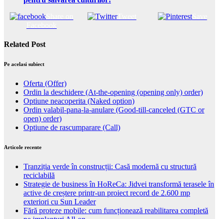
Share on
Tweet
Save
Facebook
Related Post
Pe acelasi subiect
Oferta (Offer)
Ordin la deschidere (At-the-opening (opening only) order)
Optiune neacoperita (Naked option)
Ordin valabil-pana-la-anulare (Good-till-canceled (GTC or
open) order)
Optiune de rascumparare (Call)
Articole recente
Tranziția verde în construcții: Casă modernă cu structură
reciclabilă
Strategie de business în HoReCa: Jidvei transformă terasele în
active de creștere printr-un proiect record de 2.600 mp
exteriori cu Sun Leader
Fără proteze mobile: cum funcționează reabilitarea completă