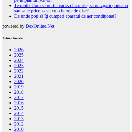
pe implanturi All-on
Te muti? Cum sa nu-ti avariezi lucrurile, sa nu zgarii podeaua
sau sa te pricopsesti cu o hernie de disc?
De unde poți să îți cumperi aparatul de aer condiționat?
powered by
DexOnline.Net
Arhive Anuale
2026
2025
2024
2023
2022
2021
2020
2019
2018
2017
2016
2015
2014
2013
2012
2010