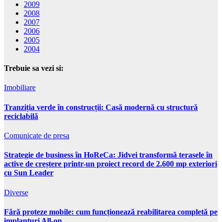
2009
2008
2007
2006
2005
2004
Trebuie sa vezi si:
Imobiliare
Tranziția verde în construcții: Casă modernă cu structură
reciclabilă
Comunicate de presa
Strategie de business în HoReCa: Jidvei transformă terasele în
active de creștere printr-un proiect record de 2.600 mp exteriori
cu Sun Leader
Diverse
Fără proteze mobile: cum funcționează reabilitarea completă pe
implanturi All-on