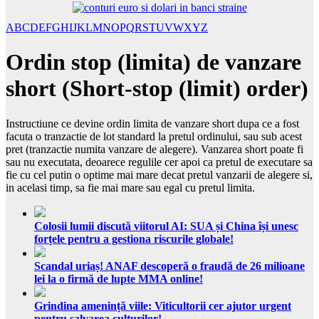
A
B
C
D
E
F
G
H
I
J
K
L
M
N
O
P
Q
R
S
T
U
V
W
X
Y
Z
Ordin stop (limita) de vanzare
short (Short-stop (limit) order)
Instructiune ce devine ordin limita de vanzare short dupa ce a fost
facuta o tranzactie de lot standard la pretul ordinului, sau sub acest
pret (tranzactie numita vanzare de alegere). Vanzarea short poate fi
sau nu executata, deoarece regulile cer apoi ca pretul de executare sa
fie cu cel putin o optime mai mare decat pretul vanzarii de alegere si,
in acelasi timp, sa fie mai mare sau egal cu pretul limita.
Colosii lumii discută viitorul AI: SUA și China își unesc
forțele pentru a gestiona riscurile globale!
Scandal uriaș! ANAF descoperă o fraudă de 26 milioane
lei la o firmă de lupte MMA online!
Grindina amenință viile: Viticultorii cer ajutor urgent
pentru salvarea culturilor!