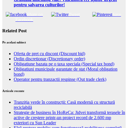
pentru salvarea culturilor!
Share on
Tweet
Save
Facebook
Related Post
Pe acelasi subiect
Oferta de pret cu discont (Discount bid)
Ordin discretionar (Discretionary order)
Obligatiune bazata pe o taxa speciala (Special tax bond)
Obligatiuni municipale garantate de stat (Moral obligation
bond)
Operator pentru tranzactii respinse (Out trade clerk)
Articole recente
Tranziția verde în construcții: Casă modernă cu structură
reciclabilă
Strategie de business în HoReCa: Jidvei transformă terasele în
active de creștere printr-un proiect record de 2.600 mp
exteriori cu Sun Leader
Fără proteze mobile: cum funcționează reabilitarea completă