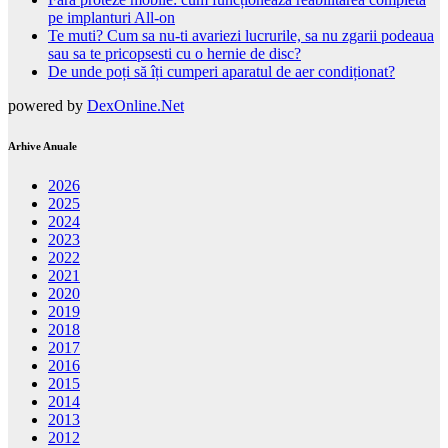
pe implanturi All-on
Te muti? Cum sa nu-ti avariezi lucrurile, sa nu zgarii podeaua
sau sa te pricopsesti cu o hernie de disc?
De unde poți să îți cumperi aparatul de aer condiționat?
powered by
DexOnline.Net
Arhive Anuale
2026
2025
2024
2023
2022
2021
2020
2019
2018
2017
2016
2015
2014
2013
2012