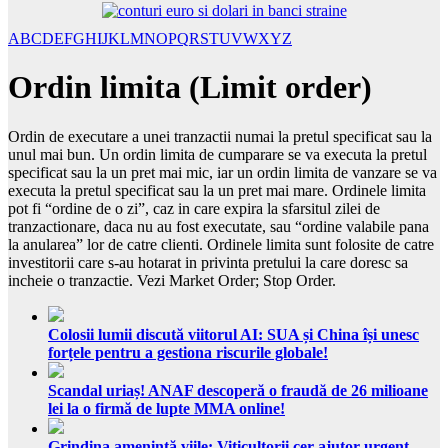
A
B
C
D
E
F
G
H
I
J
K
L
M
N
O
P
Q
R
S
T
U
V
W
X
Y
Z
Ordin limita (Limit order)
Ordin de executare a unei tranzactii numai la pretul specificat sau la
unul mai bun. Un ordin limita de cumparare se va executa la pretul
specificat sau la un pret mai mic, iar un ordin limita de vanzare se va
executa la pretul specificat sau la un pret mai mare. Ordinele limita
pot fi “ordine de o zi”, caz in care expira la sfarsitul zilei de
tranzactionare, daca nu au fost executate, sau “ordine valabile pana
la anularea” lor de catre clienti. Ordinele limita sunt folosite de catre
investitorii care s-au hotarat in privinta pretului la care doresc sa
incheie o tranzactie. Vezi Market Order; Stop Order.
Colosii lumii discută viitorul AI: SUA și China își unesc
forțele pentru a gestiona riscurile globale!
Scandal uriaș! ANAF descoperă o fraudă de 26 milioane
lei la o firmă de lupte MMA online!
Grindina amenință viile: Viticultorii cer ajutor urgent