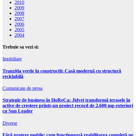
2010
2009
2008
2007
2006
2005
2004
Trebuie sa vezi si:
Imobiliare
Tranziția verde în construcții: Casă modernă cu structură
reciclabilă
Comunicate de presa
Strategie de business în HoReCa: Jidvei transformă terasele în
active de creștere printr-un proiect record de 2.600 mp exteriori
cu Sun Leader
Diverse
Fără proteze mobile: cum funcționează reabilitarea completă pe