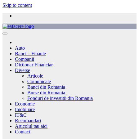
Skip to content
Auto
Banci – Finante
Companii
Dictionar Financiar
Diverse
Articole
Comunicate
Banci din Romania
Burse din Romania
Fonduri de investitii din Romania
Economie
Imobiliare
IT&C
Recomandari
Articolul tau aici
Contact