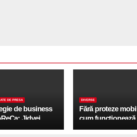
ATE DE PRESA
DIVERSE
tegie de business
Fără proteze mobi
oReCa: Jidvei
cum funcționează
formă terasele în
reabilitarea compl