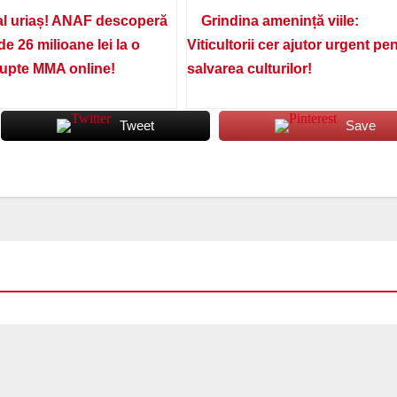
l uriaș! ANAF descoperă
Grindina amenință viile:
de 26 milioane lei la o
Viticultorii cer ajutor urgent pe
lupte MMA online!
salvarea culturilor!
Tweet
Save