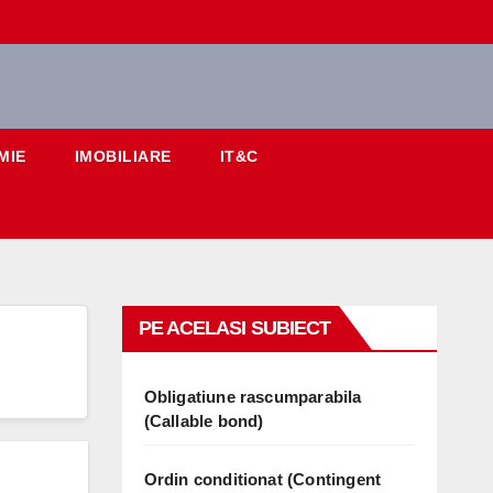
MIE
IMOBILIARE
IT&C
PE ACELASI SUBIECT
Obligatiune rascumparabila
(Callable bond)
Ordin conditionat (Contingent