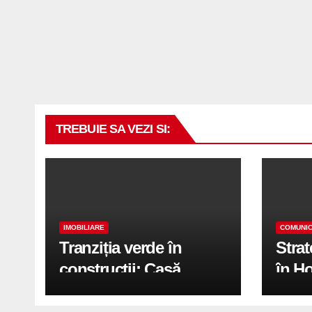
TREBUIE SA VEZI SI:
IMOBILIARE
COMUNIC
Tranziția verde în
Stra
construcții: Casă
în H
modernă cu structură
trans