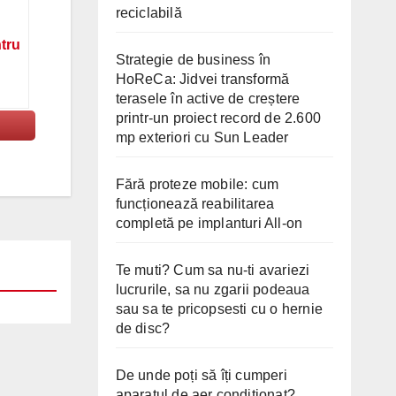
reciclabilă
ntru
Strategie de business în
HoReCa: Jidvei transformă
terasele în active de creștere
printr-un proiect record de 2.600
mp exteriori cu Sun Leader
Fără proteze mobile: cum
funcționează reabilitarea
completă pe implanturi All-on
Te muti? Cum sa nu-ti avariezi
lucrurile, sa nu zgarii podeaua
sau sa te pricopsesti cu o hernie
de disc?
De unde poți să îți cumperi
aparatul de aer condiționat?