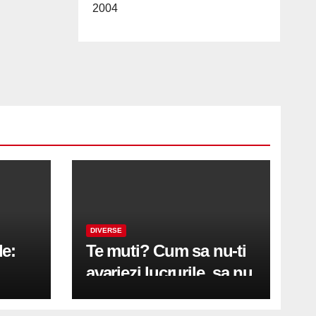
2004
DIVERSE
le:
Te muti? Cum sa nu-ti
avariezi lucrurile, sa nu
etă
zgarii podeaua sau sa