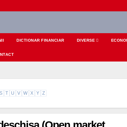
II
DICTIONAR FINANCIAR
DIVERSE
ECONO
NTACT
S
T
U
V
W
X
Y
Z
 deschisa (Open market