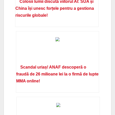
Colosii lumii discută viitorul AI: SUA și
China își unesc forțele pentru a gestiona
riscurile globale!
Scandal uriaș! ANAF descoperă o
fraudă de 26 milioane lei la o firmă de lupte
MMA online!