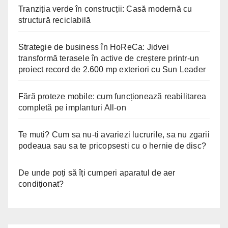
Tranziția verde în construcții: Casă modernă cu
structură reciclabilă
Strategie de business în HoReCa: Jidvei
transformă terasele în active de creștere printr-un
proiect record de 2.600 mp exteriori cu Sun Leader
Fără proteze mobile: cum funcționează reabilitarea
completă pe implanturi All-on
Te muti? Cum sa nu-ti avariezi lucrurile, sa nu zgarii
podeaua sau sa te pricopsesti cu o hernie de disc?
De unde poți să îți cumperi aparatul de aer
condiționat?