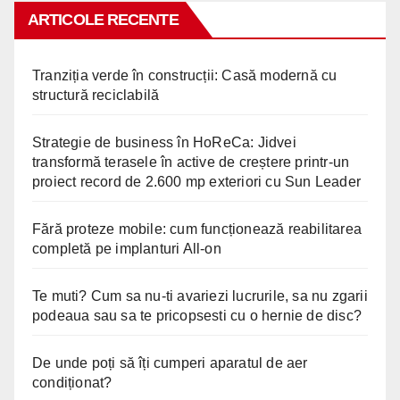
ARTICOLE RECENTE
Tranziția verde în construcții: Casă modernă cu
structură reciclabilă
Strategie de business în HoReCa: Jidvei
transformă terasele în active de creștere printr-un
proiect record de 2.600 mp exteriori cu Sun Leader
Fără proteze mobile: cum funcționează reabilitarea
completă pe implanturi All-on
Te muti? Cum sa nu-ti avariezi lucrurile, sa nu zgarii
podeaua sau sa te pricopsesti cu o hernie de disc?
De unde poți să îți cumperi aparatul de aer
condiționat?