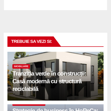
TREBUIE SA VEZI SI:
IMOBILIARE
Tranziția verde în construcții:
Casă modernă cu structură
reciclabilă
COMUNICATE DE PRESA
Strategie de business în HoReCa: