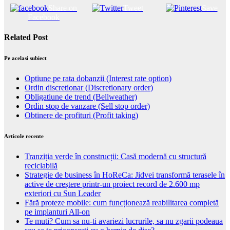
Share on
Tweet
Save
Facebook
Related Post
Pe acelasi subiect
Optiune pe rata dobanzii (Interest rate option)
Ordin discretionar (Discretionary order)
Obligatiune de trend (Bellweather)
Ordin stop de vanzare (Sell stop order)
Obtinere de profituri (Profit taking)
Articole recente
Tranziția verde în construcții: Casă modernă cu structură
reciclabilă
Strategie de business în HoReCa: Jidvei transformă terasele în
active de creștere printr-un proiect record de 2.600 mp
exteriori cu Sun Leader
Fără proteze mobile: cum funcționează reabilitarea completă
pe implanturi All-on
Te muti? Cum sa nu-ti avariezi lucrurile, sa nu zgarii podeaua