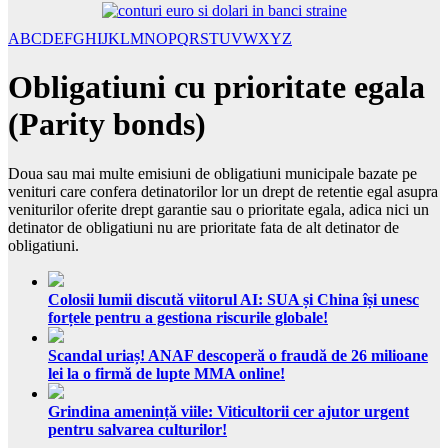
A
B
C
D
E
F
G
H
I
J
K
L
M
N
O
P
Q
R
S
T
U
V
W
X
Y
Z
Obligatiuni cu prioritate egala
(Parity bonds)
Doua sau mai multe emisiuni de obligatiuni municipale bazate pe
venituri care confera detinatorilor lor un drept de retentie egal asupra
veniturilor oferite drept garantie sau o prioritate egala, adica nici un
detinator de obligatiuni nu are prioritate fata de alt detinator de
obligatiuni.
Colosii lumii discută viitorul AI: SUA și China își unesc
forțele pentru a gestiona riscurile globale!
Scandal uriaș! ANAF descoperă o fraudă de 26 milioane
lei la o firmă de lupte MMA online!
Grindina amenință viile: Viticultorii cer ajutor urgent
pentru salvarea culturilor!