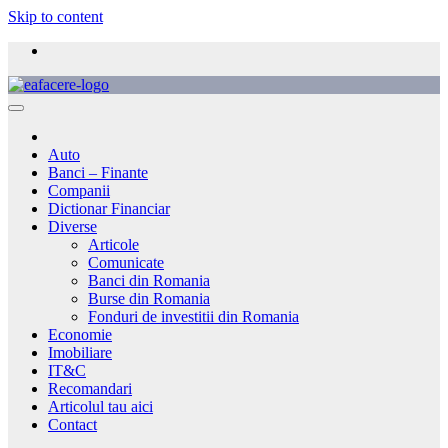
Skip to content
Auto
Banci – Finante
Companii
Dictionar Financiar
Diverse
Articole
Comunicate
Banci din Romania
Burse din Romania
Fonduri de investitii din Romania
Economie
Imobiliare
IT&C
Recomandari
Articolul tau aici
Contact