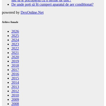
sau sa te pricopsesti cu o hernie de disc?
De unde poți să îți cumperi aparatul de aer condiționat?
powered by
DexOnline.Net
Arhive Anuale
2026
2025
2024
2023
2022
2021
2020
2019
2018
2017
2016
2015
2014
2013
2012
2010
2009
2008