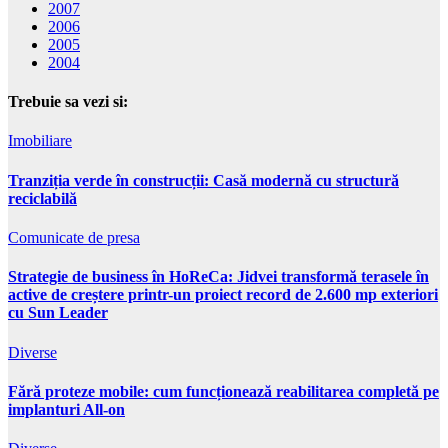
2007
2006
2005
2004
Trebuie sa vezi si:
Imobiliare
Tranziția verde în construcții: Casă modernă cu structură
reciclabilă
Comunicate de presa
Strategie de business în HoReCa: Jidvei transformă terasele în
active de creștere printr-un proiect record de 2.600 mp exteriori
cu Sun Leader
Diverse
Fără proteze mobile: cum funcționează reabilitarea completă pe
implanturi All-on