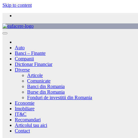
Skip to content
Auto
Banci – Finante
Companii
Dictionar Financiar
Diverse
Articole
Comunicate
Banci din Romania
Burse din Romania
Fonduri de investitii din Romania
Economie
Imobiliare
IT&C
Recomandari
Articolul tau aici
Contact