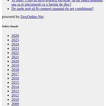
Te muti? Cum sa nu-ti avariezi lucrurile, sa nu zgarii podeaua
sau sa te pricopsesti cu o hernie de disc?
De unde poți să îți cumperi aparatul de aer condiționat?
powered by
DexOnline.Net
Arhive Anuale
2026
2025
2024
2023
2022
2021
2020
2019
2018
2017
2016
2015
2014
2013
2012
2010
2009