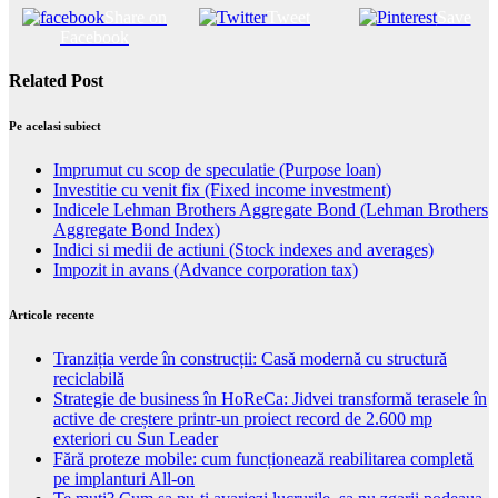
Share on
Tweet
Save
Facebook
Related Post
Pe acelasi subiect
Imprumut cu scop de speculatie (Purpose loan)
Investitie cu venit fix (Fixed income investment)
Indicele Lehman Brothers Aggregate Bond (Lehman Brothers
Aggregate Bond Index)
Indici si medii de actiuni (Stock indexes and averages)
Impozit in avans (Advance corporation tax)
Articole recente
Tranziția verde în construcții: Casă modernă cu structură
reciclabilă
Strategie de business în HoReCa: Jidvei transformă terasele în
active de creștere printr-un proiect record de 2.600 mp
exteriori cu Sun Leader
Fără proteze mobile: cum funcționează reabilitarea completă
pe implanturi All-on