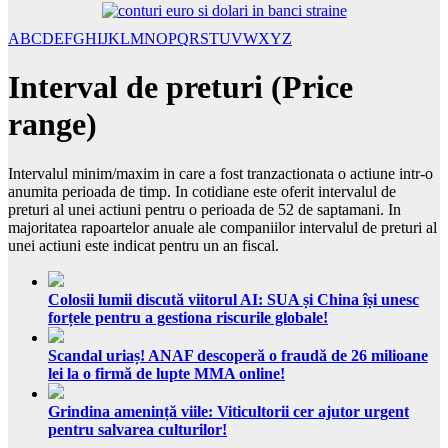
A
B
C
D
E
F
G
H
I
J
K
L
M
N
O
P
Q
R
S
T
U
V
W
X
Y
Z
Interval de preturi (Price
range)
Intervalul minim/maxim in care a fost tranzactionata o actiune intr-o
anumita perioada de timp. In cotidiane este oferit intervalul de
preturi al unei actiuni pentru o perioada de 52 de saptamani. In
majoritatea rapoartelor anuale ale companiilor intervalul de preturi al
unei actiuni este indicat pentru un an fiscal.
Colosii lumii discută viitorul AI: SUA și China își unesc
forțele pentru a gestiona riscurile globale!
Scandal uriaș! ANAF descoperă o fraudă de 26 milioane
lei la o firmă de lupte MMA online!
Grindina amenință viile: Viticultorii cer ajutor urgent
pentru salvarea culturilor!