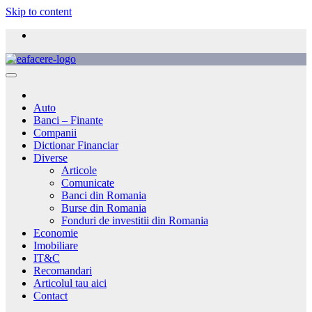
Skip to content
Auto
Banci – Finante
Companii
Dictionar Financiar
Diverse
Articole
Comunicate
Banci din Romania
Burse din Romania
Fonduri de investitii din Romania
Economie
Imobiliare
IT&C
Recomandari
Articolul tau aici
Contact