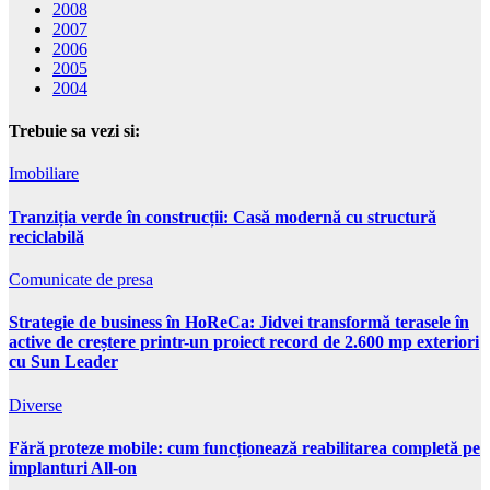
2008
2007
2006
2005
2004
Trebuie sa vezi si:
Imobiliare
Tranziția verde în construcții: Casă modernă cu structură
reciclabilă
Comunicate de presa
Strategie de business în HoReCa: Jidvei transformă terasele în
active de creștere printr-un proiect record de 2.600 mp exteriori
cu Sun Leader
Diverse
Fără proteze mobile: cum funcționează reabilitarea completă pe
implanturi All-on