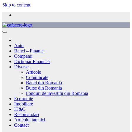
Skip to content
Auto
Banci – Finante
Companii
Dictionar Financiar
Diverse
Articole
Comunicate
Banci din Romania
Burse din Romania
Fonduri de investitii din Romania
Economie
Imobiliare
IT&C
Recomandari
Articolul tau aici
Contact