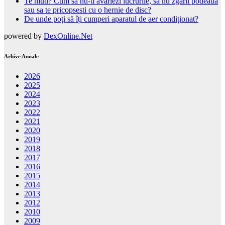
Te muti? Cum sa nu-ti avariezi lucrurile, sa nu zgarii podeaua
sau sa te pricopsesti cu o hernie de disc?
De unde poți să îți cumperi aparatul de aer condiționat?
powered by
DexOnline.Net
Arhive Anuale
2026
2025
2024
2023
2022
2021
2020
2019
2018
2017
2016
2015
2014
2013
2012
2010
2009