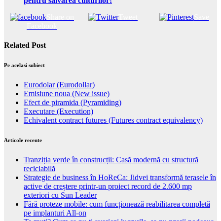
pentru salvarea culturilor!
Share on
Tweet
Save
Facebook
Related Post
Pe acelasi subiect
Eurodolar (Eurodollar)
Emisiune noua (New issue)
Efect de piramida (Pyramiding)
Executare (Execution)
Echivalent contract futures (Futures contract equivalency)
Articole recente
Tranziția verde în construcții: Casă modernă cu structură
reciclabilă
Strategie de business în HoReCa: Jidvei transformă terasele în
active de creștere printr-un proiect record de 2.600 mp
exteriori cu Sun Leader
Fără proteze mobile: cum funcționează reabilitarea completă
pe implanturi All-on