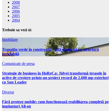
2008
2007
2006
2005
2004
Trebuie sa vezi si:
Imobiliare
Tranziția verde în construcții: Casă modernă cu structură
reciclabilă
Comunicate de presa
Strategie de business în HoReCa: Jidvei transformă terasele în
active de creștere printr-un proiect record de 2.600 mp exteriori
cu Sun Leader
Diverse
Fără proteze mobile: cum funcționează reabilitarea completă pe
implanturi All-on