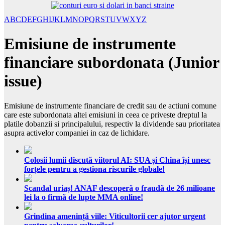
A
B
C
D
E
F
G
H
I
J
K
L
M
N
O
P
Q
R
S
T
U
V
W
X
Y
Z
Emisiune de instrumente
financiare subordonata (Junior
issue)
Emisiune de instrumente financiare de credit sau de actiuni comune
care este subordonata altei emisiuni in ceea ce priveste dreptul la
platile dobanzii si principalului, respectiv la dividende sau prioritatea
asupra activelor companiei in caz de lichidare.
Colosii lumii discută viitorul AI: SUA și China își unesc
forțele pentru a gestiona riscurile globale!
Scandal uriaș! ANAF descoperă o fraudă de 26 milioane
lei la o firmă de lupte MMA online!
Grindina amenință viile: Viticultorii cer ajutor urgent