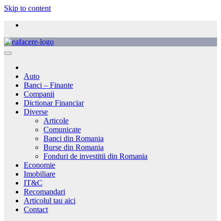
Skip to content
Auto
Banci – Finante
Companii
Dictionar Financiar
Diverse
Articole
Comunicate
Banci din Romania
Burse din Romania
Fonduri de investitii din Romania
Economie
Imobiliare
IT&C
Recomandari
Articolul tau aici
Contact