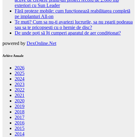
exteriori cu Sun Leader
Fără proteze mobile: cum funcționează reabilitarea completă
pe implanturi All-on
Te muti? Cum sa nu-ti avariezi lucrurile, sa nu zgarii podeaua
sau sa te pricopsesti cu o hernie de disc?
De unde poți să îți cumperi aparatul de aer condiționat?
powered by
DexOnline.Net
Arhive Anuale
2026
2025
2024
2023
2022
2021
2020
2019
2018
2017
2016
2015
2014