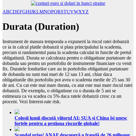
A
B
C
D
E
F
G
H
I
J
K
L
M
N
O
P
Q
R
S
T
U
V
W
X
Y
Z
Durata (Duration)
Instrument de masura temporala a expunerii la riscul ratei dobanzii
ce ia in calcul platile dobanzii si plata principalului la scadenta,
precum si randamentul pana la scadenta calculat in functie de pretul
obligatiunii. Durata se calculeaza pentru o obligatiune purtatoare de
dobanda sau pentru un portofoliu de instrumente financiare cu venit
fix. Duratele fondurilor care au in portofoliu obligatiuni purtatoare
de dobanda nu sunt mai mari de 12 sau 13 ani, chiar daca
obligatiunile din portofoliu pot avea o scadenta medie de 25 sau 30
de ani. Cu cat este mai mare durata, cu atat este mai mare riscul ratei
dobanzii. De exemplu, o obligatiune cu o durata de 5 ani se
estimeaza ca va scadea cu 5% daca ratele dobanzii cresc cu un
procent. Vezi Interest-rate risk.
Colosii lumii discută viitorul AI: SUA și China își unesc
forțele pentru a gestiona riscurile globale!
Scandal uriaș! ANAF descoperă o fraudă de 26 milioane