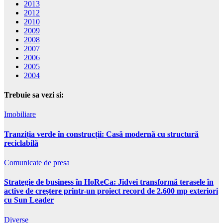
2013
2012
2010
2009
2008
2007
2006
2005
2004
Trebuie sa vezi si:
Imobiliare
Tranziția verde în construcții: Casă modernă cu structură
reciclabilă
Comunicate de presa
Strategie de business în HoReCa: Jidvei transformă terasele în
active de creștere printr-un proiect record de 2.600 mp exteriori
cu Sun Leader
Diverse