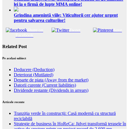
lei la o firmă de lupte MMA online!
Grindina amenință viile: Viticultorii cer ajutor urgent
pentru salvarea culturilor!
Share on
Tweet
Save
Facebook
Related Post
Pe acelasi subiect
Deducere (Deduction)
Deteriorat (Mutilated)
Departe de piata (Away from the market)
Datorii curente (Current liabilities)
Dividende restante (Dividends in arrears)
Articole recente
Tranziția verde în construcții: Casă modernă cu structură
reciclabilă
Strategie de business în HoReCa: Jidvei transformă terasele în
active de creștere printr-un proiect record de 2.600 mp