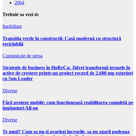
2004
Trebuie sa vezi si:
Imobiliare
Tranziția verde în construcții: Casă modernă cu structură
reciclabilă
Comunicate de presa
Strategie de business în HoReCa: Jidvei transformă terasele în
active de creștere printr-un proiect record de 2.600 mp exteriori
cu Sun Leader
Diverse
Fără proteze mobile: cum funcționează reabilitarea completă pe
implanturi All-on
Diverse
Te muti? Cum sa nu-ti avariezi lucrurile, sa nu zgarii podeaua