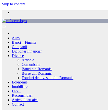
Skip to content
Auto
Banci – Finante
Companii
Dictionar Financiar
Diverse
Articole
Comunicate
Banci din Romania
Burse din Romania
Fonduri de investitii din Romania
Economie
Imobiliare
IT&C
Recomandari
Articolul tau aici
Contact