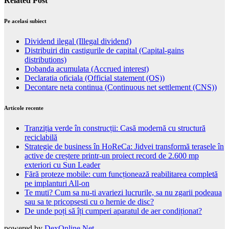
Related Post
Pe acelasi subiect
Dividend ilegal (Illegal dividend)
Distribuiri din castigurile de capital (Capital-gains
distributions)
Dobanda acumulata (Accrued interest)
Declaratia oficiala (Official statement (OS))
Decontare neta continua (Continuous net settlement (CNS))
Articole recente
Tranziția verde în construcții: Casă modernă cu structură
reciclabilă
Strategie de business în HoReCa: Jidvei transformă terasele în
active de creștere printr-un proiect record de 2.600 mp
exteriori cu Sun Leader
Fără proteze mobile: cum funcționează reabilitarea completă
pe implanturi All-on
Te muti? Cum sa nu-ti avariezi lucrurile, sa nu zgarii podeaua
sau sa te pricopsesti cu o hernie de disc?
De unde poți să îți cumperi aparatul de aer condiționat?
powered by
DexOnline.Net