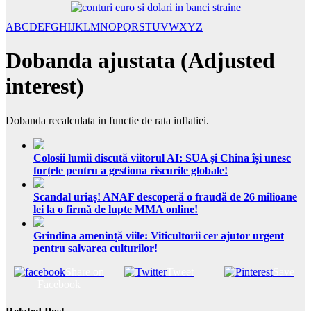
A
B
C
D
E
F
G
H
I
J
K
L
M
N
O
P
Q
R
S
T
U
V
W
X
Y
Z
Dobanda ajustata (Adjusted
interest)
Dobanda recalculata in functie de rata inflatiei.
Colosii lumii discută viitorul AI: SUA și China își unesc
forțele pentru a gestiona riscurile globale!
Scandal uriaș! ANAF descoperă o fraudă de 26 milioane
lei la o firmă de lupte MMA online!
Grindina amenință viile: Viticultorii cer ajutor urgent
pentru salvarea culturilor!
Share on
Tweet
Save
Facebook