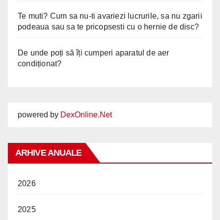
Te muti? Cum sa nu-ti avariezi lucrurile, sa nu zgarii
podeaua sau sa te pricopsesti cu o hernie de disc?
De unde poți să îți cumperi aparatul de aer
condiționat?
powered by
DexOnline.Net
ARHIVE ANUALE
2026
2025