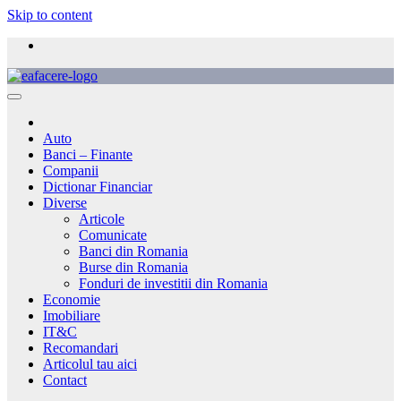
Skip to content
Auto
Banci – Finante
Companii
Dictionar Financiar
Diverse
Articole
Comunicate
Banci din Romania
Burse din Romania
Fonduri de investitii din Romania
Economie
Imobiliare
IT&C
Recomandari
Articolul tau aici
Contact