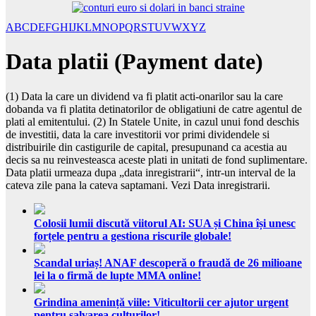
A
B
C
D
E
F
G
H
I
J
K
L
M
N
O
P
Q
R
S
T
U
V
W
X
Y
Z
Data platii (Payment date)
(1) Data la care un dividend va fi platit acti-onarilor sau la care
dobanda va fi platita detinatorilor de obligatiuni de catre agentul de
plati al emitentului. (2) In Statele Unite, in cazul unui fond deschis
de investitii, data la care investitorii vor primi dividendele si
distribuirile din castigurile de capital, presupunand ca acestia au
decis sa nu reinvesteasca aceste plati in unitati de fond suplimentare.
Data platii urmeaza dupa „data inregistrarii“, intr-un interval de la
cateva zile pana la cateva saptamani. Vezi Data inregistrarii.
Colosii lumii discută viitorul AI: SUA și China își unesc
forțele pentru a gestiona riscurile globale!
Scandal uriaș! ANAF descoperă o fraudă de 26 milioane
lei la o firmă de lupte MMA online!
Grindina amenință viile: Viticultorii cer ajutor urgent
pentru salvarea culturilor!