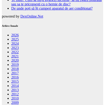
sau sa te pricopsesti cu o hernie de disc?
De unde poți să îți cumperi aparatul de aer condiționat?
powered by
DexOnline.Net
Arhive Anuale
2026
2025
2024
2023
2022
2021
2020
2019
2018
2017
2016
2015
2014
2013
2012
2010
2009