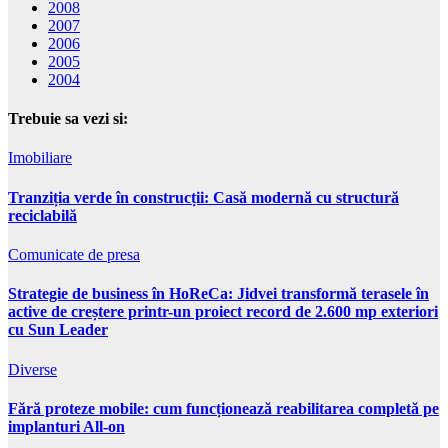
2008
2007
2006
2005
2004
Trebuie sa vezi si:
Imobiliare
Tranziția verde în construcții: Casă modernă cu structură
reciclabilă
Comunicate de presa
Strategie de business în HoReCa: Jidvei transformă terasele în
active de creștere printr-un proiect record de 2.600 mp exteriori
cu Sun Leader
Diverse
Fără proteze mobile: cum funcționează reabilitarea completă pe
implanturi All-on