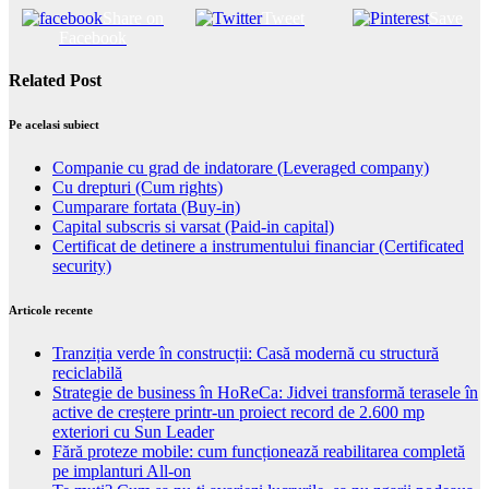
Share on
Tweet
Save
Facebook
Related Post
Pe acelasi subiect
Companie cu grad de indatorare (Leveraged company)
Cu drepturi (Cum rights)
Cumparare fortata (Buy-in)
Capital subscris si varsat (Paid-in capital)
Certificat de detinere a instrumentului financiar (Certificated
security)
Articole recente
Tranziția verde în construcții: Casă modernă cu structură
reciclabilă
Strategie de business în HoReCa: Jidvei transformă terasele în
active de creștere printr-un proiect record de 2.600 mp
exteriori cu Sun Leader
Fără proteze mobile: cum funcționează reabilitarea completă
pe implanturi All-on