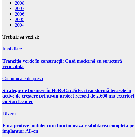
2008
2007
2006
2005
2004
Trebuie sa vezi si:
Imobiliare
Tranziția verde în construcții: Casă modernă cu structură
reciclabilă
Comunicate de presa
Strategie de business în HoReCa: Jidvei transformă terasele în
active de creștere printr-un proiect record de 2.600 mp exteriori
cu Sun Leader
Diverse
Fără proteze mobile: cum funcționează reabilitarea completă pe
implanturi All-on