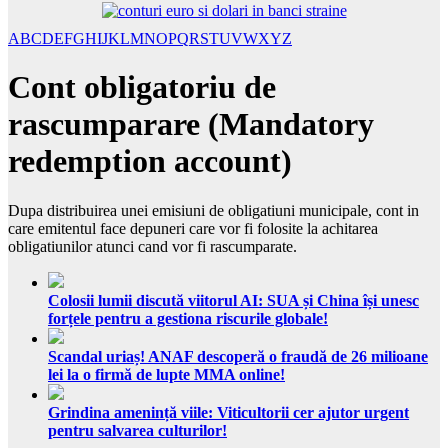
A
B
C
D
E
F
G
H
I
J
K
L
M
N
O
P
Q
R
S
T
U
V
W
X
Y
Z
Cont obligatoriu de
rascumparare (Mandatory
redemption account)
Dupa distribuirea unei emisiuni de obligatiuni municipale, cont in
care emitentul face depuneri care vor fi folosite la achitarea
obligatiunilor atunci cand vor fi rascumparate.
Colosii lumii discută viitorul AI: SUA și China își unesc
forțele pentru a gestiona riscurile globale!
Scandal uriaș! ANAF descoperă o fraudă de 26 milioane
lei la o firmă de lupte MMA online!
Grindina amenință viile: Viticultorii cer ajutor urgent
pentru salvarea culturilor!