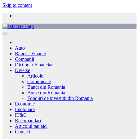
Skip to content
Auto
Banci – Finante
Companii
Dictionar Financiar
Diverse
Articole
Comunicate
Banci din Romania
Burse din Romania
Fonduri de investitii din Romania
Economie
Imobiliare
IT&C
Recomandari
Articolul tau aici
Contact