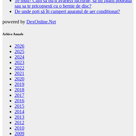
Te muti? Cum sa nu-ti avariezi lucrurile, sa nu zgarii podeaua
sau sa te pricopsesti cu o hernie de disc?
De unde poți să îți cumperi aparatul de aer condiționat?
powered by
DexOnline.Net
Arhive Anuale
2026
2025
2024
2023
2022
2021
2020
2019
2018
2017
2016
2015
2014
2013
2012
2010
2009