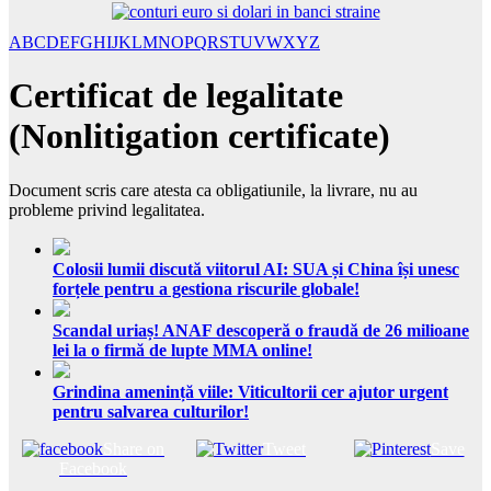
A
B
C
D
E
F
G
H
I
J
K
L
M
N
O
P
Q
R
S
T
U
V
W
X
Y
Z
Certificat de legalitate
(Nonlitigation certificate)
Document scris care atesta ca obligatiunile, la livrare, nu au
probleme privind legalitatea.
Colosii lumii discută viitorul AI: SUA și China își unesc
forțele pentru a gestiona riscurile globale!
Scandal uriaș! ANAF descoperă o fraudă de 26 milioane
lei la o firmă de lupte MMA online!
Grindina amenință viile: Viticultorii cer ajutor urgent
pentru salvarea culturilor!
Share on
Tweet
Save
Facebook