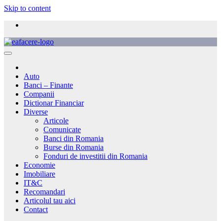
Skip to content
Auto
Banci – Finante
Companii
Dictionar Financiar
Diverse
Articole
Comunicate
Banci din Romania
Burse din Romania
Fonduri de investitii din Romania
Economie
Imobiliare
IT&C
Recomandari
Articolul tau aici
Contact