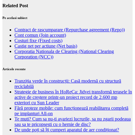
Related Post
Pe acelasi subiect
Contract de rascumparare (Repurchase agreement (Repo))
Cont comun (Join account)
Costuri fixe (Fixed costs)
Castig net per actiune (Net basis)
Corporatia Nationala de Clearing (National Clearing
Corporation (NCC))
Articole recente
Tranziția verde în construcții: Casă modernă cu structură
reciclabilă
Strategie de business în HoReCa: Jidvei transformă terasele în
active de creștere printr-un proiect record de 2.600 mp
exteriori cu Sun Leader
Fără proteze mobile: cum funcționează reabilitarea completă
pe implanturi All-on
Te muti? Cum sa nu-ti avariezi lucrurile, sa nu zgarii podeaua
sau sa te pricopsesti cu o hernie de disc?
De unde poți să îți cumperi aparatul de aer condiționat?