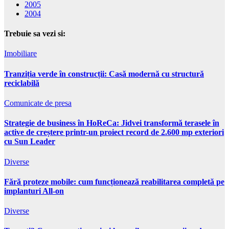
2005
2004
Trebuie sa vezi si:
Imobiliare
Tranziția verde în construcții: Casă modernă cu structură
reciclabilă
Comunicate de presa
Strategie de business în HoReCa: Jidvei transformă terasele în
active de creștere printr-un proiect record de 2.600 mp exteriori
cu Sun Leader
Diverse
Fără proteze mobile: cum funcționează reabilitarea completă pe
implanturi All-on
Diverse