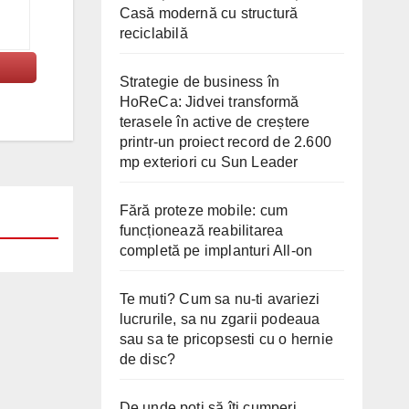
Casă modernă cu structură
reciclabilă
Strategie de business în
HoReCa: Jidvei transformă
terasele în active de creștere
printr-un proiect record de 2.600
mp exteriori cu Sun Leader
Fără proteze mobile: cum
funcționează reabilitarea
completă pe implanturi All-on
Te muti? Cum sa nu-ti avariezi
lucrurile, sa nu zgarii podeaua
sau sa te pricopsesti cu o hernie
de disc?
De unde poți să îți cumperi