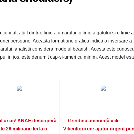
tiuni alcatuit dintr-o linie a umarului, o linie a gatului si o linie a
unei persoane. Aceasta formatiune grafica indica o inversare a
marului, analistii considera modelul bearish. Acesta este cunoscu
pul in jos, este denumit cap-si-umeri cu minim. Acest model est
l uriaș! ANAF descoperă
Grindina amenință viile:
de 26 milioane lei la o
Viticultorii cer ajutor urgent pe