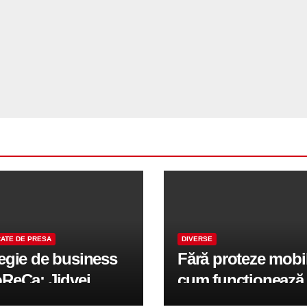
ATE DE PRESA
DIVERSE
tegie de business
Fără proteze mobi
oReCa: Jidvei
cum funcționează
formă terasele în
reabilitarea compl