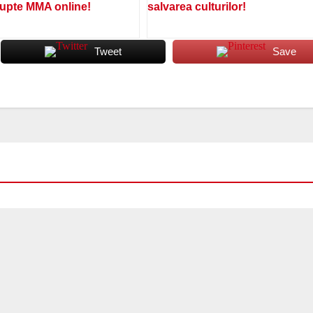
lupte MMA online!
salvarea culturilor!
Tweet
Save