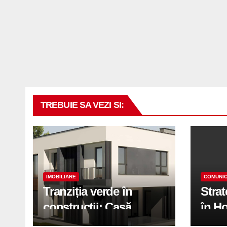
TREBUIE SA VEZI SI:
IMOBILIARE
COMUNIC
Tranziția verde în
Stra
construcții: Casă
în H
modernă cu structură
trans