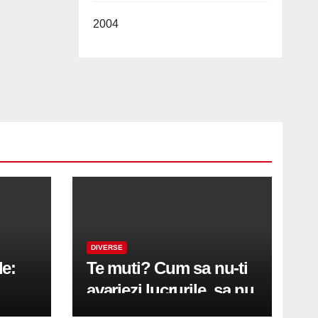
2004
DIVERSE
le:
Te muti? Cum sa nu-ti
avariezi lucrurile, sa nu
etă
zgarii podeaua sau sa