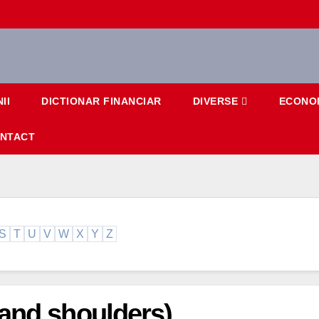
II
DICTIONAR FINANCIAR
DIVERSE
ECONO
NTACT
S
T
U
V
W
X
Y
Z
and shoulders)