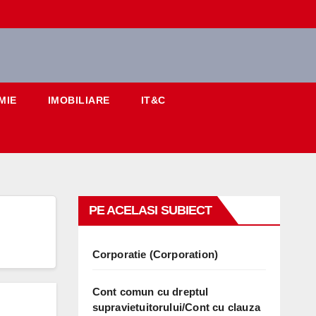
MIE
IMOBILIARE
IT&C
PE ACELASI SUBIECT
Corporatie (Corporation)
Cont comun cu dreptul
supravietuitorului/Cont cu clauza