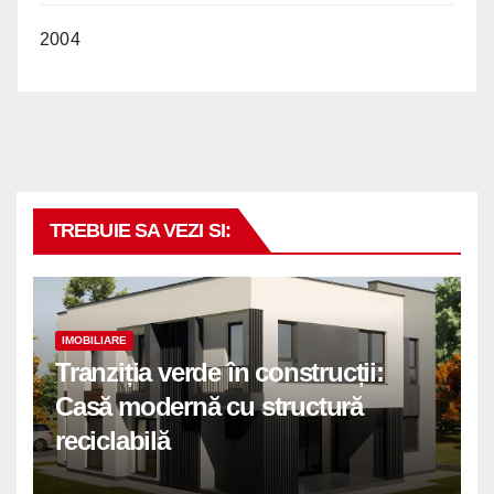
2004
TREBUIE SA VEZI SI:
IMOBILIARE
Tranziția verde în construcții:
Casă modernă cu structură
reciclabilă