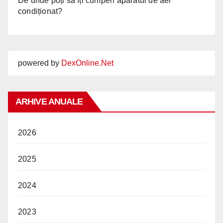
De unde poți să îți cumperi aparatul de aer
condiționat?
powered by
DexOnline.Net
ARHIVE ANUALE
2026
2025
2024
2023