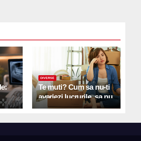
DIVERSE
le:
Te muti? Cum sa nu-ti
avariezi lucrurile, sa nu
etă
zgarii podeaua sau sa
on
te pricopsesti cu o
hernie de disc?