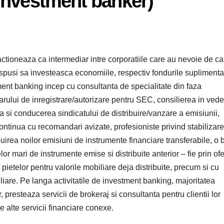
(Investment banker)
actioneaza ca intermediar intre corporatiile care au nevoie de ca
nt dispusi sa investeasca economiile, respectiv fondurile suplimenta
ment banking incep cu consultanta de specialitate din faza
sarului de inregistrare/autorizare pentru SEC, consilierea in ved
rea si conducerea sindicatului de distribuire/vanzare a emisiunii,
continua cu recomandari avizate, profesioniste privind stabilizar
ibuirea noilor emisiuni de instrumente financiare transferabile, o
lor mari de instrumente emise si distribuite anterior – fie prin ofe
pietelor pentru valorile mobiliare deja distribuite, precum si cu
iare. Pe langa activitatile de investment banking, majoritatea
, presteaza servicii de brokeraj si consultanta pentru clientii lor
de alte servicii financiare conexe.