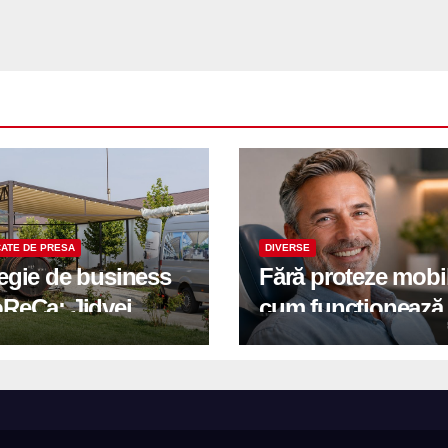
ATE DE PRESA
DIVERSE
tegie de business
Fără proteze mobi
oReCa: Jidvei
cum funcționează
formă terasele în
reabilitarea compl
e de creștere
pe implanturi All-
r-un proiect record
600 mp exteriori