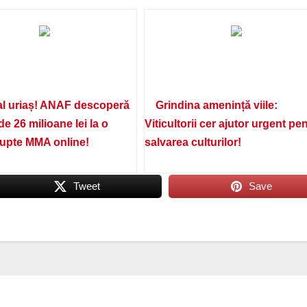
l uriaș! ANAF descoperă
Grindina amenință viile:
de 26 milioane lei la o
Viticultorii cer ajutor urgent pe
lupte MMA online!
salvarea culturilor!
Tweet
Save