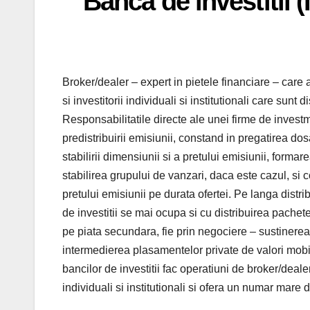
Banca de investitii 
Broker/dealer – expert in pietele financiare – care 
si investitorii individuali si institutionali care su
Responsabilitatile directe ale unei firme de invest
predistribuirii emisiunii, constand in pregatirea do
stabilirii dimensiunii si a pretului emisiunii, forma
stabilirea grupului de vanzari, daca este cazul, si 
pretului emisiunii pe durata ofertei. Pe langa distr
de investitii se mai ocupa si cu distribuirea pachete
pe piata secundara, fie prin negociere – sustinerea 
intermedierea plasamentelor private de valori mobil
bancilor de investitii fac operatiuni de broker/dealer
individuali si institutionali si ofera un numar mare 