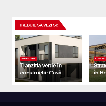
TREBUIE SA VEZI SI:
IMOBILIARE
COMUNIC
Tranziția verde în
Stra
construcții: Casă
în H
modernă cu structură
trans
reciclabilă
activ
print
de 2.