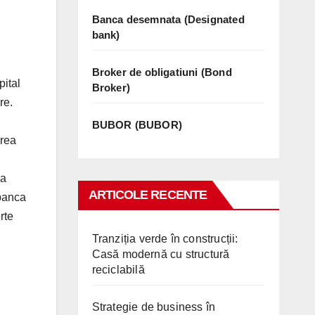
Banca desemnata (Designated
bank)
Broker de obligatiuni (Bond
pital
Broker)
re.
BUBOR (BUBOR)
erea
ea
ARTICOLE RECENTE
 banca
rte
Tranziția verde în construcții:
Casă modernă cu structură
reciclabilă
Strategie de business în