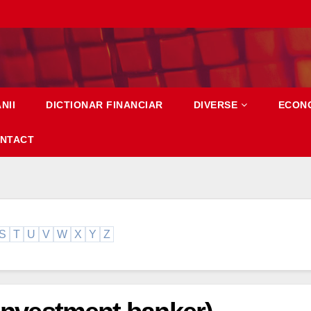
NII
DICTIONAR FINANCIAR
DIVERSE
ECON
NTACT
S
T
U
V
W
X
Y
Z