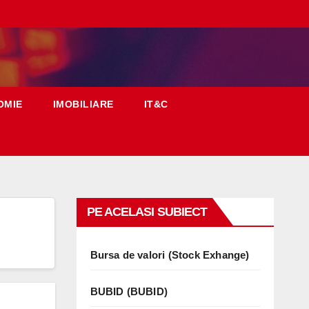
OMIE
IMOBILIARE
IT&C
PE ACELASI SUBIECT
Bursa de valori (Stock Exhange)
BUBID (BUBID)