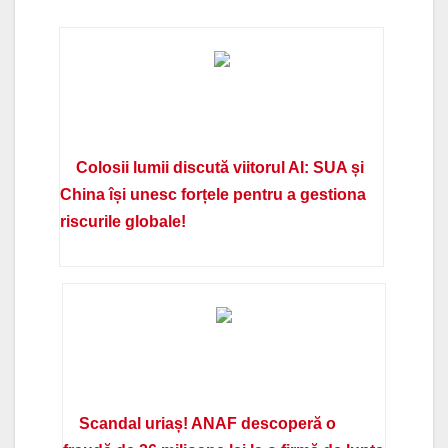
Colosii lumii discută viitorul AI: SUA și
China își unesc forțele pentru a gestiona
riscurile globale!
Scandal uriaș! ANAF descoperă o