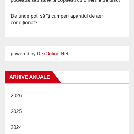
podeaua sau sa te pricopsesti cu o hernie de disc?
De unde poți să îți cumperi aparatul de aer
condiționat?
powered by
DexOnline.Net
ARHIVE ANUALE
2026
2025
2024