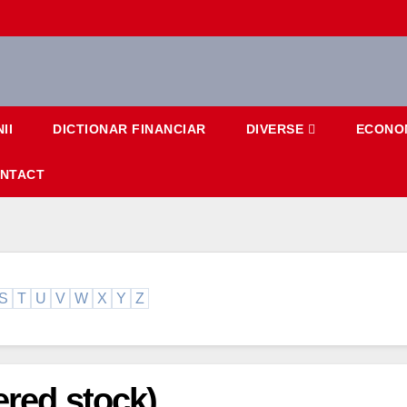
II
DICTIONAR FINANCIAR
DIVERSE
ECONO
NTACT
S
T
U
V
W
X
Y
Z
ered stock)