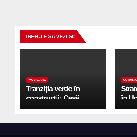
TREBUIE SA VEZI SI:
IMOBILIARE
COMUNIC
Tranziția verde în
Stra
construcții: Casă
în H
modernă cu structură
trans
reciclabilă
activ
print
de 2.