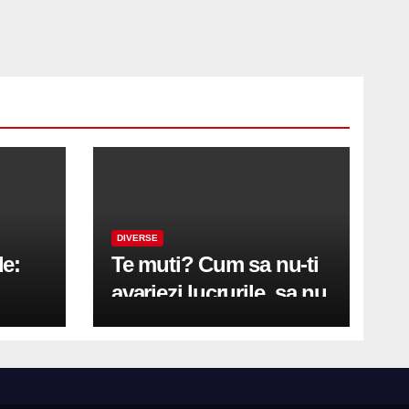
DIVERSE
le:
Te muti? Cum sa nu-ti
avariezi lucrurile, sa nu
etă
zgarii podeaua sau sa
on
te pricopsesti cu o
hernie de disc?