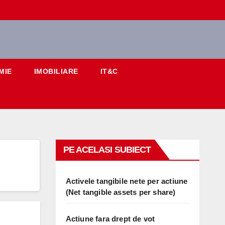
MIE
IMOBILIARE
IT&C
PE ACELASI SUBIECT
Activele tangibile nete per actiune
(Net tangible assets per share)
Actiune fara drept de vot