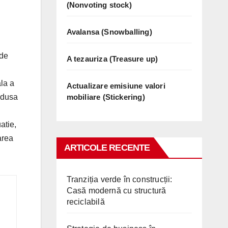
(Nonvoting stock)
Avalansa (Snowballing)
 de
A tezauriza (Treasure up)
ala a
Actualizare emisiune valori
mobiliare (Stickering)
redusa
atie,
area
ARTICOLE RECENTE
Tranziția verde în construcții:
Casă modernă cu structură
reciclabilă