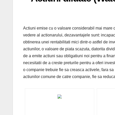
Actiuni emise cu o valoare considerabil mai mare d
vedere al actionarului, dezavantajele sunt: incapaci
obtinerea unei rentabilitati mici dintr-o astfel de i
actiunilor, o valoare de piata scazuta, datorita divi
de a emite actiuni sau obligatiuni noi pentru a fina
necesitatii de a creste preturile pentru a oferi inves
o companie trebuie fie sa creasca activele, fara sa
actiunilor comune de catre companie, fie sa reduca n