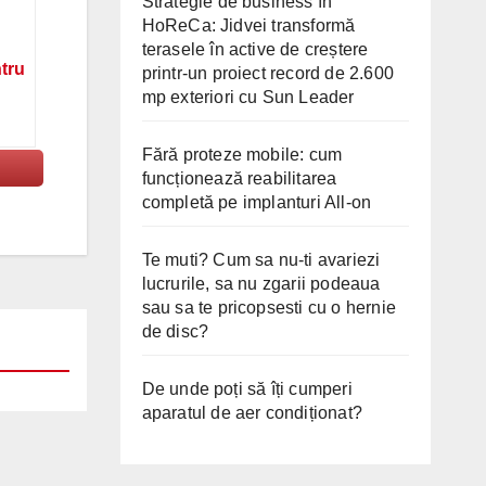
Strategie de business în
HoReCa: Jidvei transformă
terasele în active de creștere
ntru
printr-un proiect record de 2.600
mp exteriori cu Sun Leader
Fără proteze mobile: cum
funcționează reabilitarea
completă pe implanturi All-on
Te muti? Cum sa nu-ti avariezi
lucrurile, sa nu zgarii podeaua
sau sa te pricopsesti cu o hernie
de disc?
De unde poți să îți cumperi
aparatul de aer condiționat?