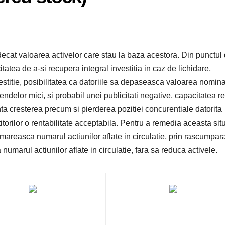
ecat valoarea activelor care stau la baza acestora. Din punctul
tatea de a-si recupera integral investitia in caz de lichidare,
nvestitie, posibilitatea ca datoriile sa depaseasca valoarea nomin
dendelor mici, si probabil unei publicitati negative, capacitatea 
nta cresterea precum si pierderea pozitiei concurentiale datorita
titorilor o rentabilitate acceptabila. Pentru a remedia aceasta situ
 mareasca numarul actiunilor aflate in circulatie, prin rascumpar
umarul actiunilor aflate in circulatie, fara sa reduca activele.