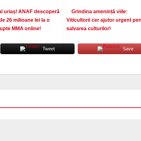
l uriaș! ANAF descoperă
Grindina amenință viile:
de 26 milioane lei la o
Viticultorii cer ajutor urgent pe
lupte MMA online!
salvarea culturilor!
Tweet
Save