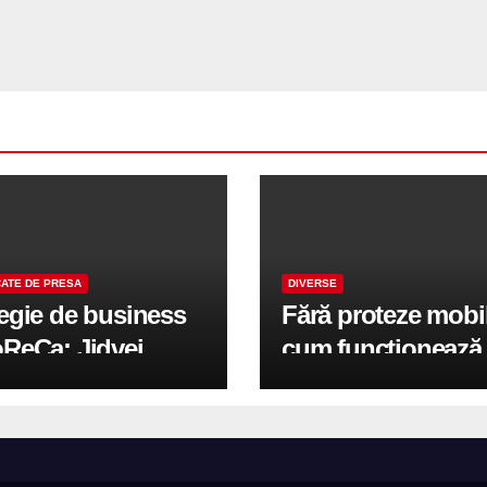
ATE DE PRESA
DIVERSE
tegie de business
Fără proteze mobi
oReCa: Jidvei
cum funcționează
formă terasele în
reabilitarea compl
e de creștere
pe implanturi All-
r-un proiect record
600 mp exteriori