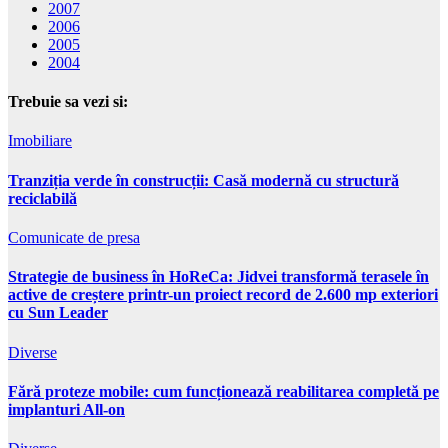
2007
2006
2005
2004
Trebuie sa vezi si:
Imobiliare
Tranziția verde în construcții: Casă modernă cu structură
reciclabilă
Comunicate de presa
Strategie de business în HoReCa: Jidvei transformă terasele în
active de creștere printr-un proiect record de 2.600 mp exteriori
cu Sun Leader
Diverse
Fără proteze mobile: cum funcționează reabilitarea completă pe
implanturi All-on