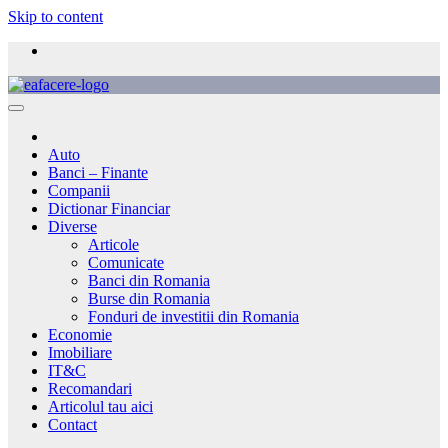
Skip to content
Auto
Banci – Finante
Companii
Dictionar Financiar
Diverse
Articole
Comunicate
Banci din Romania
Burse din Romania
Fonduri de investitii din Romania
Economie
Imobiliare
IT&C
Recomandari
Articolul tau aici
Contact