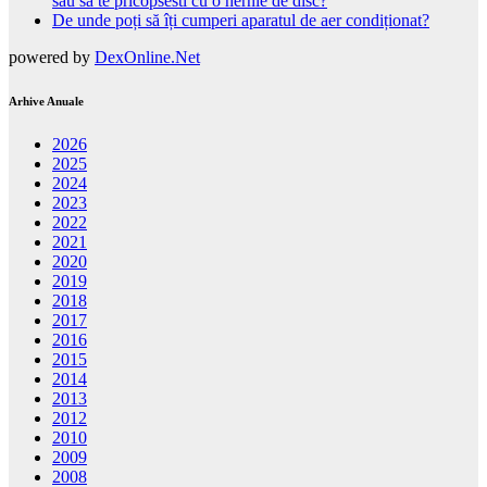
sau sa te pricopsesti cu o hernie de disc?
De unde poți să îți cumperi aparatul de aer condiționat?
powered by
DexOnline.Net
Arhive Anuale
2026
2025
2024
2023
2022
2021
2020
2019
2018
2017
2016
2015
2014
2013
2012
2010
2009
2008