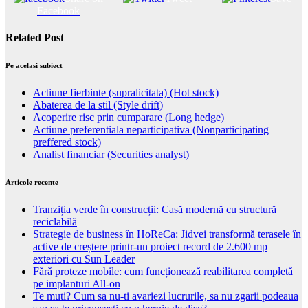
Facebook
Related Post
Pe acelasi subiect
Actiune fierbinte (supralicitata) (Hot stock)
Abaterea de la stil (Style drift)
Acoperire risc prin cumparare (Long hedge)
Actiune preferentiala neparticipativa (Nonparticipating
preffered stock)
Analist financiar (Securities analyst)
Articole recente
Tranziția verde în construcții: Casă modernă cu structură
reciclabilă
Strategie de business în HoReCa: Jidvei transformă terasele în
active de creștere printr-un proiect record de 2.600 mp
exteriori cu Sun Leader
Fără proteze mobile: cum funcționează reabilitarea completă
pe implanturi All-on
Te muti? Cum sa nu-ti avariezi lucrurile, sa nu zgarii podeaua