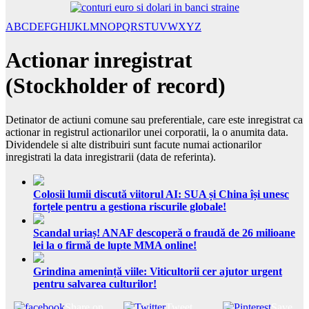
A
B
C
D
E
F
G
H
I
J
K
L
M
N
O
P
Q
R
S
T
U
V
W
X
Y
Z
Actionar inregistrat
(Stockholder of record)
Detinator de actiuni comune sau preferentiale, care este inregistrat ca
actionar in registrul actionarilor unei corporatii, la o anumita data.
Dividendele si alte distribuiri sunt facute numai actionarilor
inregistrati la data inregistrarii (data de referinta).
Colosii lumii discută viitorul AI: SUA și China își unesc
forțele pentru a gestiona riscurile globale!
Scandal uriaș! ANAF descoperă o fraudă de 26 milioane
lei la o firmă de lupte MMA online!
Grindina amenință viile: Viticultorii cer ajutor urgent
pentru salvarea culturilor!
Share on
Tweet
Save