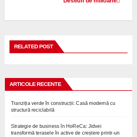
Navigare
Deseuri de milioane
în
articole
RELATED POST
ARTICOLE RECENTE
Tranziția verde în construcții: Casă modernă cu
structură reciclabilă
Strategie de business în HoReCa: Jidvei
transformă terasele în active de creștere printr-un