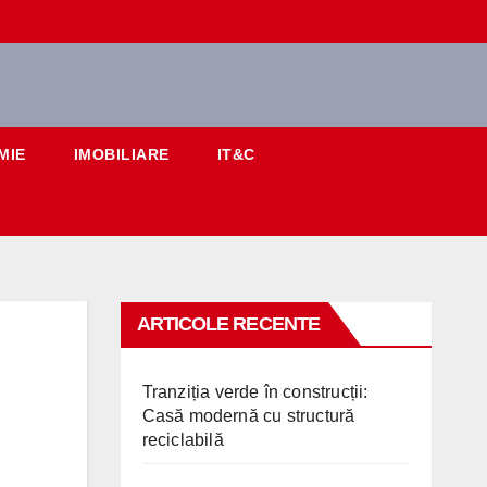
MIE
IMOBILIARE
IT&C
ARTICOLE RECENTE
Tranziția verde în construcții:
Casă modernă cu structură
reciclabilă