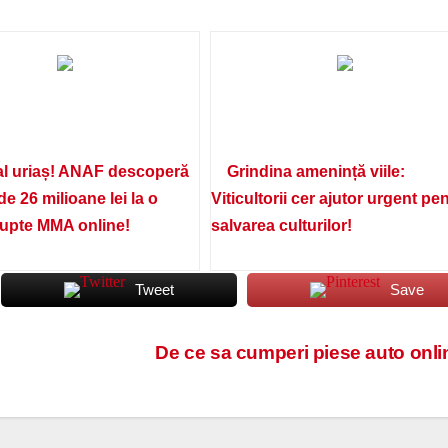
l uriaș! ANAF descoperă
Grindina amenință viile:
de 26 milioane lei la o
Viticultorii cer ajutor urgent pe
lupte MMA online!
salvarea culturilor!
Tweet
Save
De ce sa cumperi piese auto onl