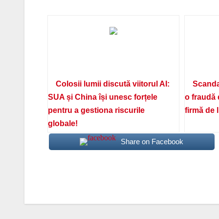
Colosii lumii discută viitorul AI:
Scanda
SUA și China își unesc forțele
o fraudă 
pentru a gestiona riscurile
firmă de 
globale!
Share on Facebook
Navigare
în
articole