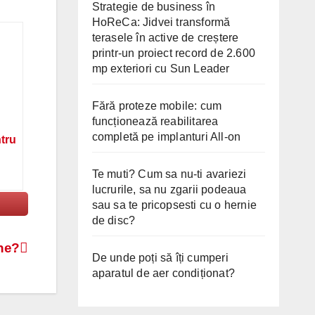
Strategie de business în
HoReCa: Jidvei transformă
terasele în active de creștere
printr-un proiect record de 2.600
mp exteriori cu Sun Leader
Fără proteze mobile: cum
funcționează reabilitarea
completă pe implanturi All-on
ntru
Te muti? Cum sa nu-ti avariezi
lucrurile, sa nu zgarii podeaua
sau sa te pricopsesti cu o hernie
de disc?
ine?
De unde poți să îți cumperi
aparatul de aer condiționat?