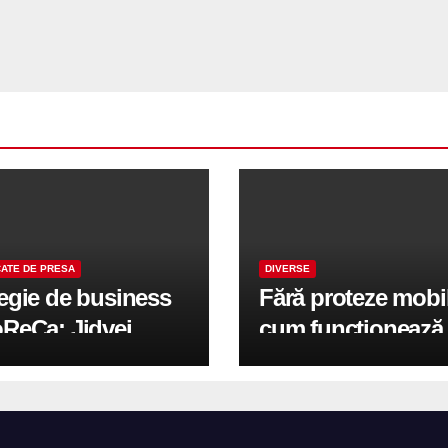
ATE DE PRESA
DIVERSE
tegie de business
Fără proteze mobi
oReCa: Jidvei
cum funcționează
formă terasele în
reabilitarea compl
e de creștere
pe implanturi All-
r-un proiect record