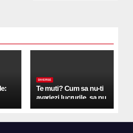
DIVERSE
le:
Te muti? Cum sa nu-ti
avariezi lucrurile, sa nu
etă
zgarii podeaua sau sa
on
te pricopsesti cu o
hernie de disc?