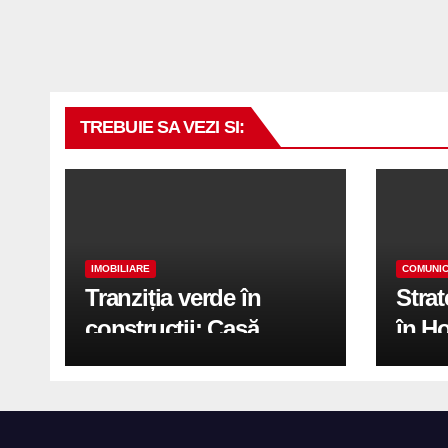
TREBUIE SA VEZI SI:
IMOBILIARE
COMUNIC
Tranziția verde în
Stra
construcții: Casă
în H
modernă cu structură
trans
reciclabilă
activ
print