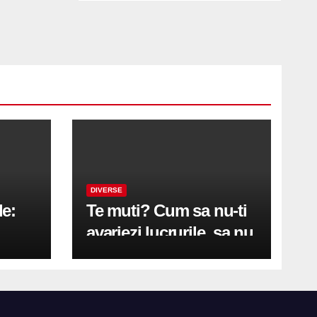
DIVERSE
le:
Te muti? Cum sa nu-ti
avariezi lucrurile, sa nu
etă
zgarii podeaua sau sa
on
te pricopsesti cu o
hernie de disc?