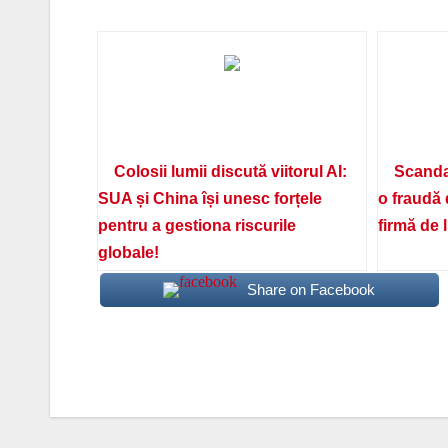
Colosii lumii discută viitorul AI:
Scanda
SUA și China își unesc forțele
o fraudă 
pentru a gestiona riscurile
firmă de 
globale!
Share on Facebook
Navigare
în
articole