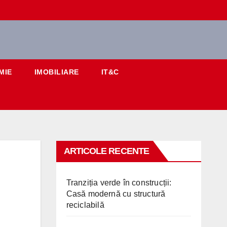
MIE
IMOBILIARE
IT&C
ARTICOLE RECENTE
Tranziția verde în construcții:
Casă modernă cu structură
reciclabilă