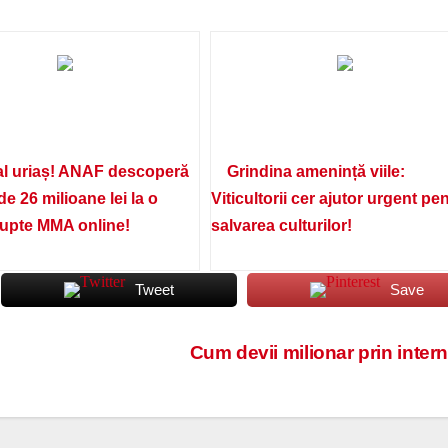
l uriaș! ANAF descoperă
Grindina amenință viile:
de 26 milioane lei la o
Viticultorii cer ajutor urgent pe
lupte MMA online!
salvarea culturilor!
Tweet
Save
Cum devii milionar prin inter