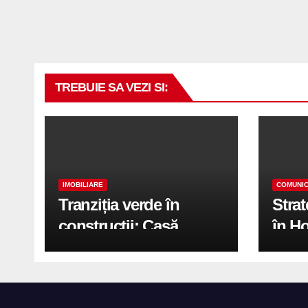
TREBUIE SA VEZI SI:
IMOBILIARE
COMUNIC
Tranziția verde în
Stra
construcții: Casă
în H
modernă cu structură
trans
reciclabilă
activ
print