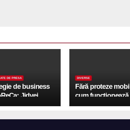
ATE DE PRESA
DIVERSE
tegie de business
Fără proteze mobi
oReCa: Jidvei
cum funcționează
formă terasele în
reabilitarea compl
e de creștere
pe implanturi All-
r-un proiect record