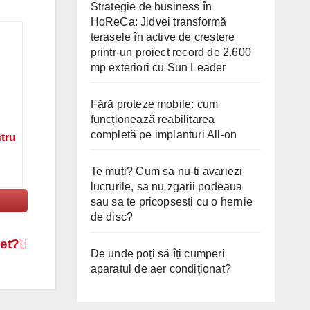
Strategie de business în
HoReCa: Jidvei transformă
terasele în active de creștere
printr-un proiect record de 2.600
mp exteriori cu Sun Leader
Fără proteze mobile: cum
funcționează reabilitarea
completă pe implanturi All-on
ntru
Te muti? Cum sa nu-ti avariezi
lucrurile, sa nu zgarii podeaua
sau sa te pricopsesti cu o hernie
de disc?
net?
De unde poți să îți cumperi
aparatul de aer condiționat?