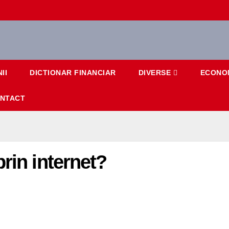
II
DICTIONAR FINANCIAR
DIVERSE
ECONO
NTACT
rin internet?