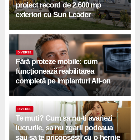
proiect record de 2.600 mp
exteriori cu Sun Leader
DIVERSE
Fără proteze mobile: cum
funcționează reabilitarea
completă pe implanturi All-on
DIVERSE
Te muti? Cum sa nu-ti avariezi
lucrurile, sa nu zgarii podeaua
sau sa te pricopsesti cu o hernie