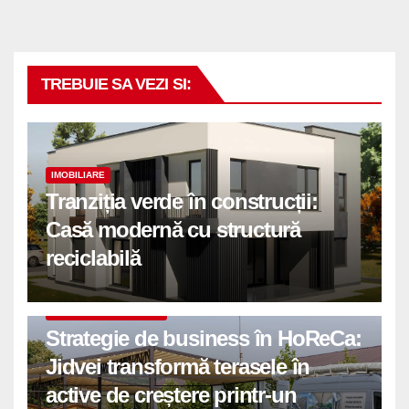
TREBUIE SA VEZI SI:
IMOBILIARE
Tranziția verde în construcții:
Casă modernă cu structură
reciclabilă
COMUNICATE DE PRESA
Strategie de business în HoReCa:
Jidvei transformă terasele în
active de creștere printr-un