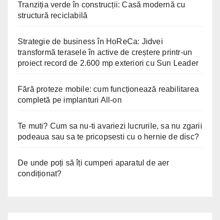
Tranziția verde în construcții: Casă modernă cu
structură reciclabilă
Strategie de business în HoReCa: Jidvei
transformă terasele în active de creștere printr-un
proiect record de 2.600 mp exteriori cu Sun Leader
Fără proteze mobile: cum funcționează reabilitarea
completă pe implanturi All-on
Te muti? Cum sa nu-ti avariezi lucrurile, sa nu zgarii
podeaua sau sa te pricopsesti cu o hernie de disc?
De unde poți să îți cumperi aparatul de aer
condiționat?